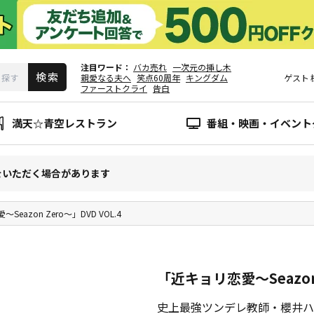
注目ワード
バカ売れ
一次元の挿し木
親愛なる夫へ
笑点60周年
キングダム
ゲスト
ファーストクライ
告白
満天☆青空レストラン
番組・映画・イベント
をいただく場合があります
eazon Zero～」DVD VOL.4
「近キョリ恋愛～Seazon 
史上最強ツンデレ教師・櫻井ハ