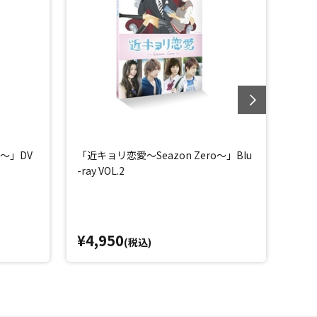
o～」DV
「近キョリ恋愛～Seazon Zero～」Blu
「近キ
-ray VOL.2
-ray
¥4,950
¥4,
(税込)