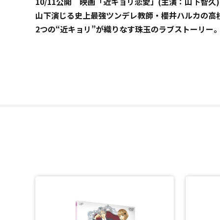
10/11公開 映画「近キョリ恋愛」(主演：山下智久)
山下演じる史上最強ツンデレ教師・櫻井ハルカの高
2つの“近キョリ”が織りなす珠玉のラブストーリー