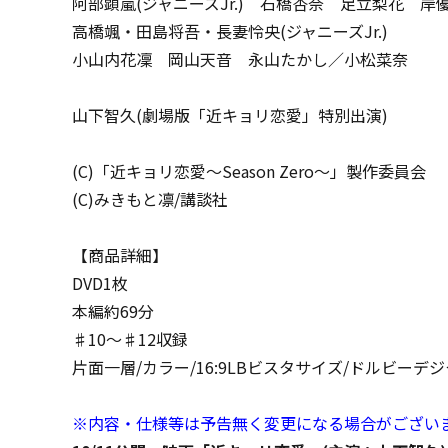
阿部顕嵐(ジャニーズJr.) 石橋杏奈 足立梨花 岸優太
高橋颯・田島将吾・長妻怜央(ジャニーズJr.)
小山内花凜 岡山天音 永山たかし／小松菜奈
山下智久(劇場版「近キョリ恋愛」特別出演)
(C)「近キョリ恋愛～Season Zero～」製作委員会
(C)みきもと凛/講談社
【商品詳細】
DVD1枚
本編約69分
♯10～♯12収録
片面一層/カラー/16:9LBビスタサイズ/ドルビーデ
※内容・仕様等は予告無く変更になる場合がござい