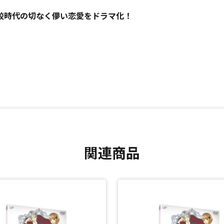
校時代の切なく儚い恋愛をドラマ化！
。
関連商品