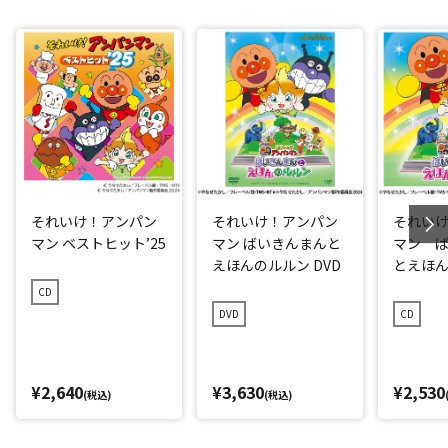
それいけ！アンパン
それいけ！アンパン
それい
マン ベストヒット’25
マン ばいきんまんと
マン 
えほんのルルン DVD
とえほん
24 劇場
CD
DVD
CD
¥2,640
¥3,630
¥2,530
(税込)
(税込)