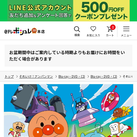
0
検索
お気に入り
カート
メニュー
お盆期間中はご案内している時期よりもお届けにお時間をい
ただく場合があります
トップ
それいけ！アンパンマン
Blu-ray・DVD・CD
Blu-ray・DVD・CD
それいけ！