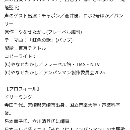
隆聖 他
声のゲスト出演：チャポン／蒼井優、ロボ2号ほか／パン
サー
原作：やなせたかし(フレーベル館刊)
テーマ曲：「虹色の歌」(バップ)
配給：東京テアトル
コピーライト：
(C)やなせたかし／フレーベル館・TMS・NTV
(C)やなせたかし／アンパンマン製作委員会2025
【プロフィール】
ドリーミング
寺田千代。宮崎県宮崎市出身。国立音楽大学・声楽科卒
業。
勝本章子氏、立川清登氏に師事。
日本テレビ系アニメ「それいけ！アンパンマン」の主題歌