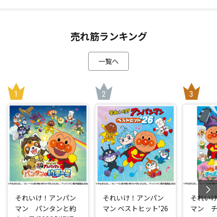
売れ筋ランキング
一覧へ
それいけ！アンパン
それいけ！アンパン
それい
マン パンタンと約
マン ベストヒット’26
マン 