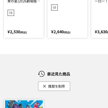
束の星(2026劇場版ベ
ーロー！ 
ストCD)
CD
CD
¥2,530
¥2,640
¥3,630
(税込)
(税込)
最近見た商品
履歴を削除