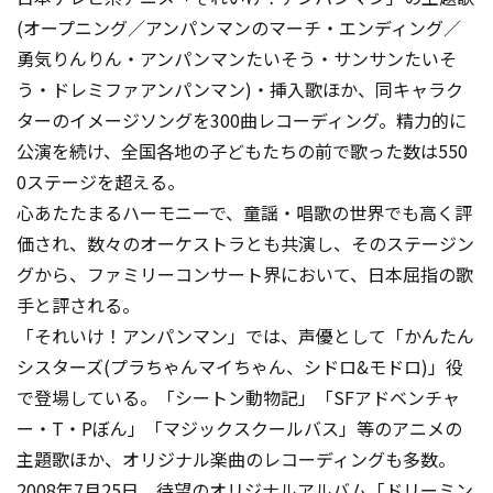
(オープニング／アンパンマンのマーチ・エンディング／
勇気りんりん・アンパンマンたいそう・サンサンたいそ
う・ドレミファアンパンマン)・挿入歌ほか、同キャラク
ターのイメージソングを300曲レコーディング。精力的に
公演を続け、全国各地の子どもたちの前で歌った数は550
0ステージを超える。
心あたたまるハーモニーで、童謡・唱歌の世界でも高く評
価され、数々のオーケストラとも共演し、そのステージン
グから、ファミリーコンサート界において、日本屈指の歌
手と評される。
「それいけ！アンパンマン」では、声優として「かんたん
シスターズ(プラちゃんマイちゃん、シドロ&モドロ)」役
で登場している。「シートン動物記」「SFアドベンチャ
ー・T・Pぼん」「マジックスクールバス」等のアニメの
主題歌ほか、オリジナル楽曲のレコーディングも多数。
2008年7月25日、待望のオリジナルアルバム「ドリーミン