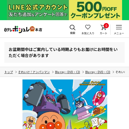
0
検索
お気に入り
カート
メニュー
お盆期間中はご案内している時期よりもお届けにお時間をい
ただく場合があります
トップ
それいけ！アンパンマン
Blu-ray・DVD・CD
Blu-ray・DVD・CD
それいけ！