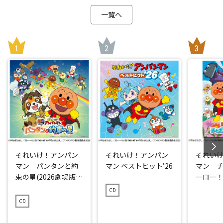
一覧へ
それいけ！アンパン
それいけ！アンパン
それい
マン パンタンと約
マン ベストヒット’26
マン 
束の星(2026劇場版ベ
ーロー！ 
ストCD)
CD
CD