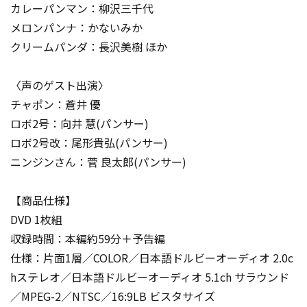
カレーパンマン：柳沢三千代
メロンパンナ：かないみか
クリームパンダ：長沢美樹 ほか
〈声のゲスト出演〉
チャポン：蒼井 優
ロボ2号：向井 慧(パンサー)
ロボ2号改：尾形貴弘(パンサー)
ニンジンさん：菅 良太郎(パンサー)
【商品仕様】
DVD 1枚組
収録時間：本編約59分＋予告編
仕様：片面1層／COLOR／日本語ドルビーオーディオ 2.0c
hステレオ／日本語ドルビーオーディオ 5.1ch サラウンド
／MPEG-2／NTSC／16:9LB ビスタサイズ