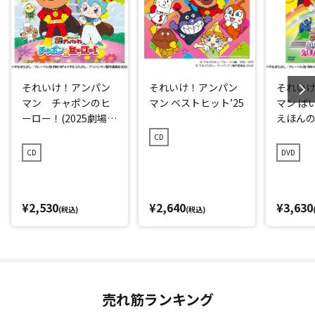
それいけ！アンパン
それいけ！アンパン
それい
マン チャポンのヒ
マン ベストヒット’25
マン ば
ーロー！(2025劇場版
えほんの
ベストCD)
CD
CD
DVD
¥2,530
¥2,640
¥3,630
(税込)
(税込)
売れ筋ランキング