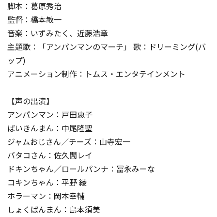
脚本：葛原秀治
監督：橋本敏一
音楽：いずみたく、近藤浩章
主題歌：「アンパンマンのマーチ」 歌：ドリーミング(バ
ップ)
アニメーション制作：トムス・エンタテインメント
【声の出演】
アンパンマン：戸田恵子
ばいきんまん：中尾隆聖
ジャムおじさん／チーズ：山寺宏一
バタコさん：佐久間レイ
ドキンちゃん／ロールパンナ：冨永みーな
コキンちゃん：平野 綾
ホラーマン：岡本幸輔
しょくぱんまん：島本須美