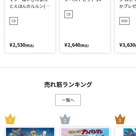
とえほんのルルン(20
かプレゼ
24 劇場版ベストCD)
CD
CD
DVD
¥2,530
¥2,640
¥3,630
(税込)
(税込)
売れ筋ランキング
一覧へ