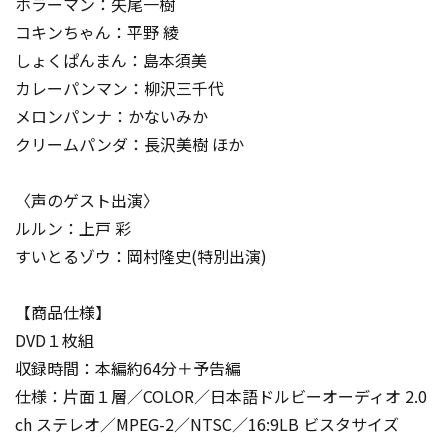
ホラーマン：矢尾一樹
コキンちゃん：平野 綾
しょくぱんまん：島本須美
カレーパンマン：柳沢三千代
メロンパンナ：かないみか
クリームパンダ：長沢美樹 ほか
〈声のゲスト出演〉
ルルン：上戸 彩
すいとるゾウ：岡村隆史(特別出演)
【商品仕様】
DVD１枚組
収録時間：本編約64分＋予告編
仕様：片面１層／COLOR／日本語ドルビーオーディオ 2.0
ch ステレオ／MPEG-2／NTSC／16:9LB ビスタサイズ