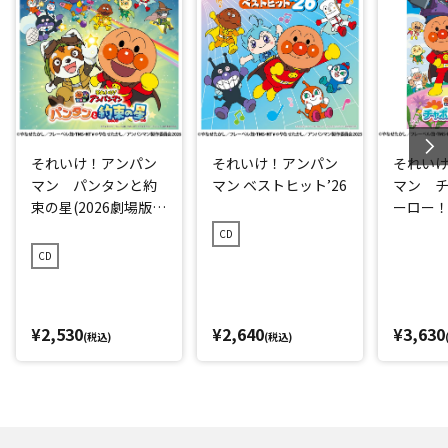
それいけ！アンパン
それいけ！アンパン
それい
マン パンタンと約
マン ベストヒット’26
マン 
束の星(2026劇場版ベ
ーロー！ 
ストCD)
CD
CD
¥2,530
¥2,640
¥3,630
(税込)
(税込)