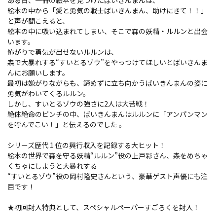
ある日、一冊の絵本を見つけたばいきんまんは、
絵本の中から「愛と勇気の戦士ばいきんまん、助けにきて！！」
と声が聞こえると、
絵本の中に吸い込まれてしまい、そこで森の妖精・ルルンと出会
います。
怖がりで勇気が出せないルルンは、
森で大暴れする“すいとるゾウ”をやっつけてほしいとばいきんま
んにお願いします。
最初は嫌がりながらも、諦めずに立ち向かうばいきんまんの姿に
勇気がわいてくるルルン。
しかし、すいとるゾウの強さに2人は大苦戦！
絶体絶命のピンチの中、ばいきんまんはルルンに「アンパンマン
を呼んでこい！」と伝えるのでした―― 。
シリーズ歴代 1 位の興行収入を記録する大ヒット！
絵本の世界で森を守る妖精“ルルン”役の上戸彩さん、森をめちゃ
くちゃにしようと大暴れする
“すいとるゾウ”役の岡村隆史さんという、豪華ゲスト声優にも注
目です！
★初回封入特典として、スペシャルペーパーすごろくを封入！