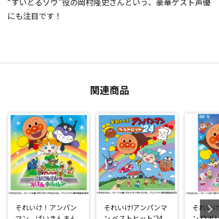
“すいとるゾウ”役の岡村隆史さんという、豪華ゲスト声優
にも注目です！
関連商品
それいけ！アンパン
それいけ!アンパンマ
それいけ
マン ばいきんまん
ン ベストヒット'24
ン ロボ