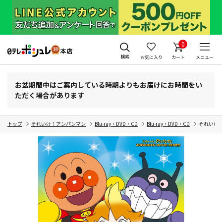
0
検索
お気に入り
カート
メニュー
お盆期間中はご案内している時期よりもお届けにお時間をい
ただく場合があります
トップ
それいけ！アンパンマン
Blu-ray・DVD・CD
Blu-ray・DVD・CD
それいけ！