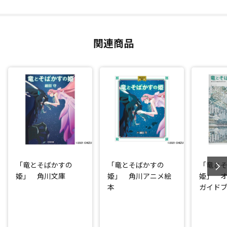
関連商品
「竜とそばかすの
「竜とそばかすの
「竜と
姫」 角川文庫
姫」 角川アニメ絵
姫」 
本
ガイドブ