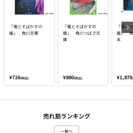
「竜とそばかすの
「竜とそばかすの
「竜と
姫」 角川文庫
姫」 角川つばさ文
姫」 
庫
本
¥726
¥880
¥1,870
(税込)
(税込)
売れ筋ランキング
一覧へ