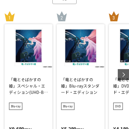
「竜とそばかすの
「竜とそばかすの
「竜と
姫」スペシャル・エ
姫」Blu-rayスタンダ
姫」DV
ディション(UHD-BD
ード・エディション
ド・エ
同梱BOX)
Blu-ray
Blu-ray
DVD
¥9,680
¥5,280
¥4,180