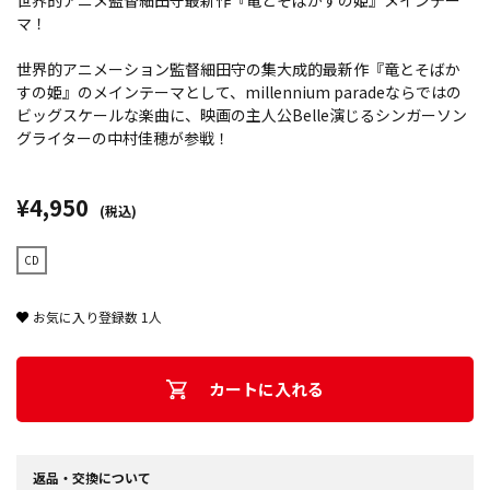
世界的アニメ監督細田守最新作『竜とそばかすの姫』メインテー
マ！
世界的アニメーション監督細田守の集大成的最新作『竜とそばか
すの姫』のメインテーマとして、millennium paradeならではの
ビッグスケールな楽曲に、映画の主人公Belle演じるシンガーソン
グライターの中村佳穂が参戦！
¥4,950
(税込)
CD
お気に入り登録数
1
人
カートに入れる
返品・交換について