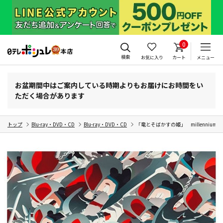
0
検索
お気に入り
カート
メニュー
お盆期間中はご案内している時期よりもお届けにお時間をい
ただく場合があります
トップ
Blu-ray・DVD・CD
Blu-ray・DVD・CD
「竜とそばかすの姫」 millennium pa