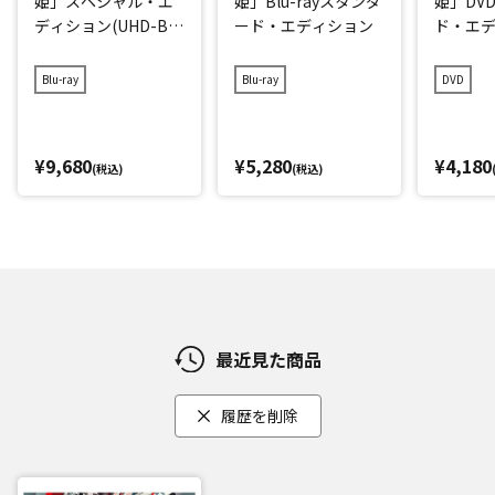
姫」スペシャル・エ
姫」Blu-rayスタンダ
姫」DV
ディション(UHD-BD
ード・エディション
ド・エ
同梱BOX)
Blu-ray
Blu-ray
DVD
¥9,680
¥5,280
¥4,180
(税込)
(税込)
最近見た商品
履歴を削除