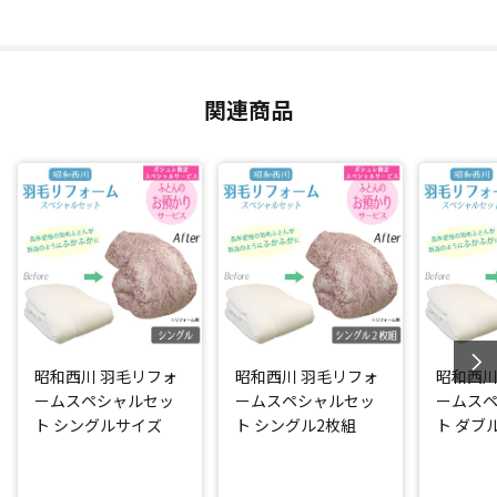
抗菌防臭加工(*)
羽毛ふとんの側生地は、抗菌防臭加工(*)を施した生地にお取
替え！(※柄はお任せとなっております。)
関連商品
完成時には昭和西川の名前付き品質表示を付けてお届けしま
す。
「ふとんのお預かりサービス」をセットにした日テレポシュ
レだけのスペシャルセット！
綺麗に仕立て直した羽毛ふとんを一時的にお預かりします。
*：ニッセンケン品質評価センター調べ
閉じる
昭和西川 羽毛リフォ
昭和西川 羽毛リフォ
昭和西川
ームスペシャルセッ
ームスペシャルセッ
ームス
ト シングルサイズ
ト シングル2枚組
ト ダブ