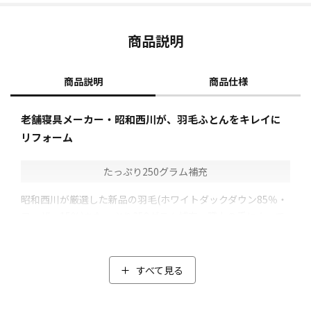
商品説明
商品説明
商品仕様
老舗寝具メーカー・昭和西川が、羽毛ふとんをキレイに
リフォーム
たっぷり250グラム補充
昭和西川が厳選した新品の羽毛(ホワイトダックダウン85％・
フェザー15％)をたっぷり250グラム補充。職人の手によって
片寄りなく均等に入れていき、ふっくら感が蘇ります。
古くなった羽毛ふとんを丁寧に洗浄し、高温で乾燥。一緒に
除菌・ダニ除去も行います。
すべて見る
さらに、除塵も行い綺麗な羽毛に仕上げます。