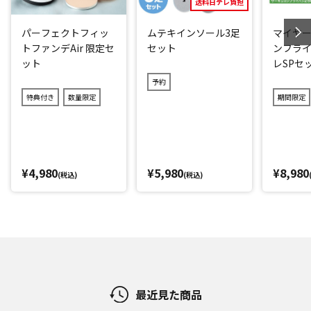
送料日テレ負担
パーフェクトフィッ
ムテキインソール3足
マイヤー
トファンデAir 限定セ
セット
ンフライ
ット
レSPセ
予約
特典付き
数量限定
期間限定
¥4,980
¥5,980
¥8,980
(税込)
(税込)
最近見た商品