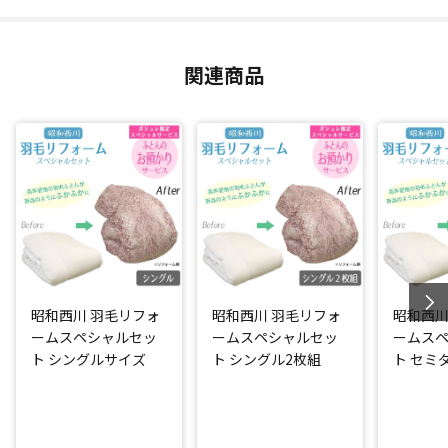
羽毛ふとんの側生地は、抗菌防臭加工(*)を施した生地にお取
替え！(※柄はお任せとなっております。)
関連商品
完成時には昭和西川の名前付き品質表示を付けてお届けしま
す。
「ふとんのお預かりサービス」をセットにした日テレポシュ
レだけのスペシャルセット！
綺麗に仕立て直した羽毛ふとんを一時的にお預かりします。
*：ニッセンケン品質評価センター調べ
閉じる
昭和西川 羽毛リフォ
昭和西川 羽毛リフォ
昭和西川
ームスペシャルセッ
ームスペシャルセッ
ームス
ト シングルサイズ
ト シングル2枚組
ト セミ