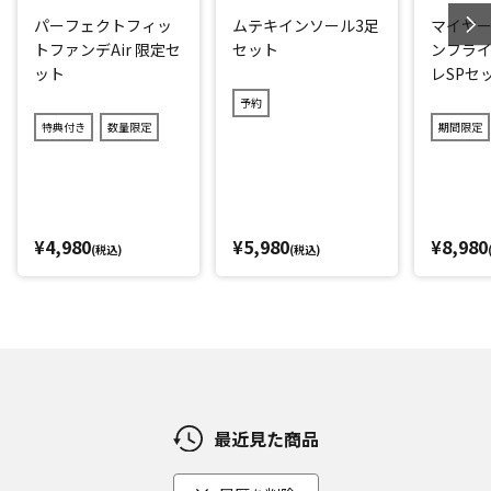
パーフェクトフィッ
ムテキインソール3足
マイヤー
トファンデAir 限定セ
セット
ンフライ
ット
レSPセ
予約
特典付き
数量限定
期間限定
¥4,980
¥5,980
¥8,980
(税込)
(税込)
最近見た商品