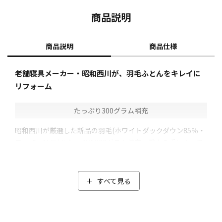
商品説明
商品説明
商品仕様
老舗寝具メーカー・昭和西川が、羽毛ふとんをキレイに
リフォーム
たっぷり300グラム補充
昭和西川が厳選した新品の羽毛(ホワイトダックダウン85％・
フェザー15％)をたっぷり300グラム補充。職人の手によって
片寄りなく均等に入れていき、ふっくら感が蘇ります。
古くなった羽毛ふとんを丁寧に洗浄し、高温で乾燥。一緒に
除菌・ダニ除去も行います。
すべて見る
さらに、除塵も行い綺麗な羽毛に仕上げます。
抗菌防臭加工(*)