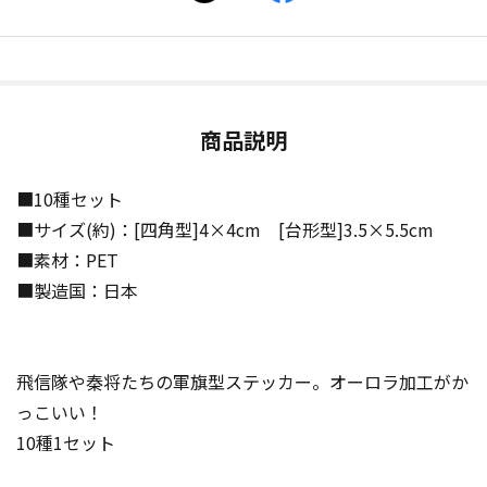
商品説明
■10種セット
■サイズ(約)：[四角型]4×4cm [台形型]3.5×5.5cm
■素材：PET
■製造国：日本
飛信隊や秦将たちの軍旗型ステッカー。オーロラ加工がか
っこいい！
10種1セット