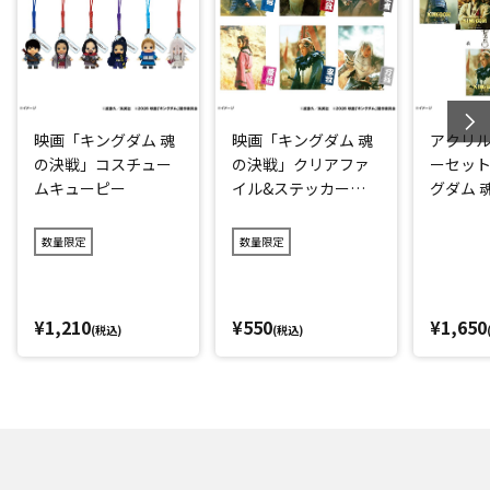
映画「キングダム 魂
映画「キングダム 魂
アクリ
の決戦」コスチュー
の決戦」クリアファ
ーセット
ムキューピー
イル&ステッカーセ
グダム 
ット
数量限定
数量限定
¥1,210
¥550
¥1,650
(税込)
(税込)