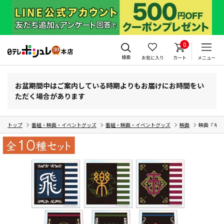
0
検索
お気に入り
カート
メニュー
お盆期間中はご案内している時期よりもお届けにお時間をい
ただく場合があります
トップ
番組・映画・イベントグッズ
番組・映画・イベントグッズ
映画
映画「キン