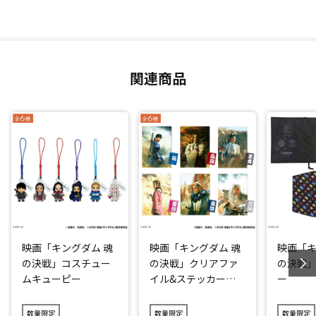
関連商品
映画「キングダム 魂
映画「キングダム 魂
映画「キ
の決戦」コスチュー
の決戦」クリアファ
の決戦
ムキューピー
イル&ステッカーセ
ー
ット
数量限定
数量限定
数量限定