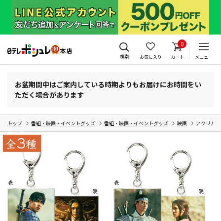
0
検索
お気に入り
カート
メニュー
お盆期間中はご案内している時期よりもお届けにお時間をい
ただく場合があります
トップ
番組・映画・イベントグッズ
番組・映画・イベントグッズ
映画
アクリルキ