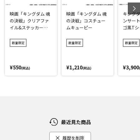
映画「キングダム 魂
映画「キングダム 魂
キングダ
の決戦」クリアファ
の決戦」コスチュー
ンサート
イル&ステッカーセ
ムキューピー
ゴ黒Tシ
ット
ク)
数量限定
数量限定
数量限定
¥550
¥1,210
¥3,900
(税込)
(税込)
最近見た商品
履歴を削除