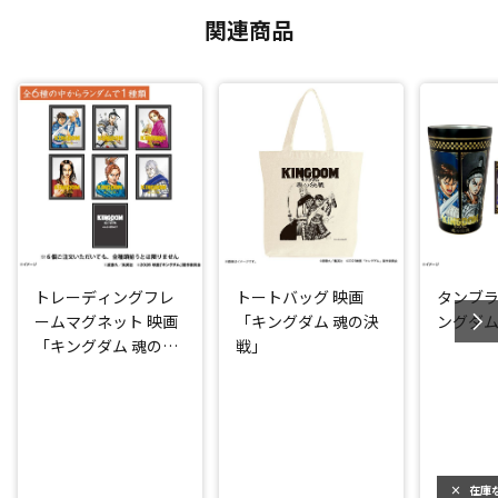
関連商品
トレーディングフレ
トートバッグ 映画
タンブラ
ームマグネット 映画
「キングダム 魂の決
ングダム
「キングダム 魂の決
戦」
戦」
×
在庫