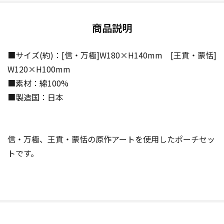
商品説明
■サイズ(約)：[信・万極]W180×H140mm [王賁・蒙恬]
W120×H100mm
■素材：綿100%
■製造国：日本
信・万極、王賁・蒙恬の原作アートを使用したポーチセッ
トです。