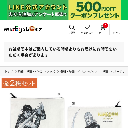
0
検索
お気に入り
カート
メニュー
お盆期間中はご案内している時期よりもお届けにお時間をい
ただく場合があります
トップ
番組・映画・イベントグッズ
番組・映画・イベントグッズ
映画
ポーチセッ