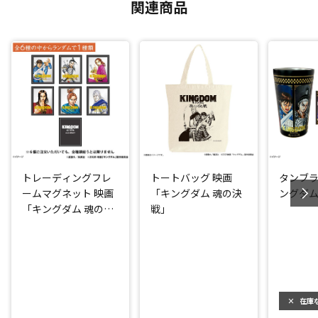
関連商品
トレーディングフレ
トートバッグ 映画
タンブラ
ームマグネット 映画
「キングダム 魂の決
ングダム
「キングダム 魂の決
戦」
戦」
×
在庫