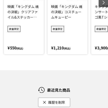
映画「キングダム 魂
映画「キングダム 魂
キングダ
の決戦」クリアファ
の決戦」コスチュー
ンサート
イル&ステッカーセ
ムキューピー
ゴ黒Tシ
ット
ク)
数量限定
数量限定
数量限定
¥550
¥1,210
¥3,900
(税込)
(税込)
最近見た商品
履歴を削除