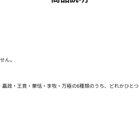
ません。
・嬴政・王賁・蒙恬・李牧・万極の6種類のうち、どれかひとつ