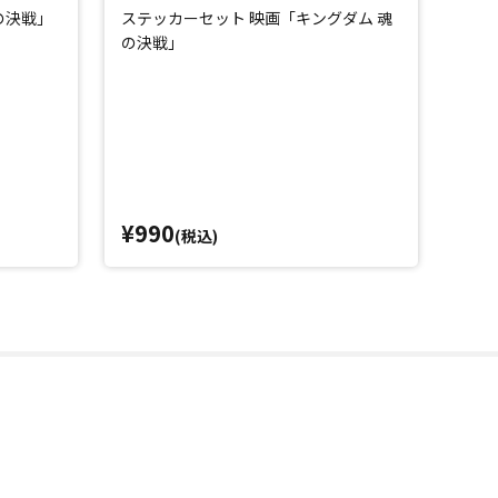
の決戦」
ステッカーセット 映画「キングダム 魂
ミニ
の決戦」
戦」
¥990
¥8
(税込)