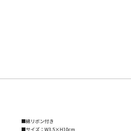
■綿リボン付き
■サイズ：W3.5×H10cm