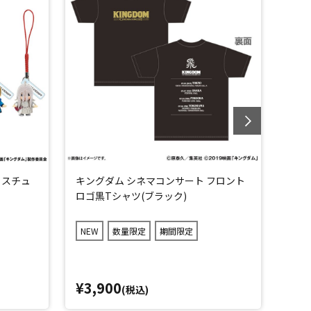
コスチュ
キングダム シネマコンサート フロント
キン
ロゴ黒Tシャツ(ブラック)
ッカ
NEW
数量限定
期間限定
NEW
¥3,900
¥1,
(税込)