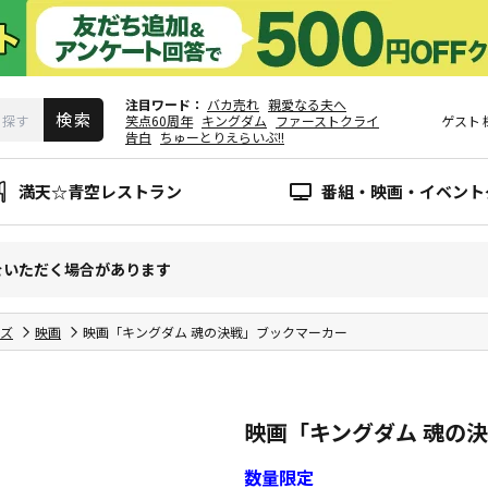
注目ワード
バカ売れ
親愛なる夫へ
笑点60周年
キングダム
ファーストクライ
ゲスト
告白
ちゅーとりえらいぶ!!
満天☆青空レストラン
番組・映画・イベント
をいただく場合があります
ズ
映画
映画「キングダム 魂の決戦」ブックマーカー
映画「キングダム 魂の
数量限定