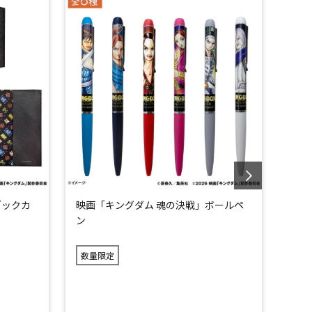
ブックカ
映画「キングダム 魂の決戦」ボールペ
映画
ン
アケ
数量限定
数量