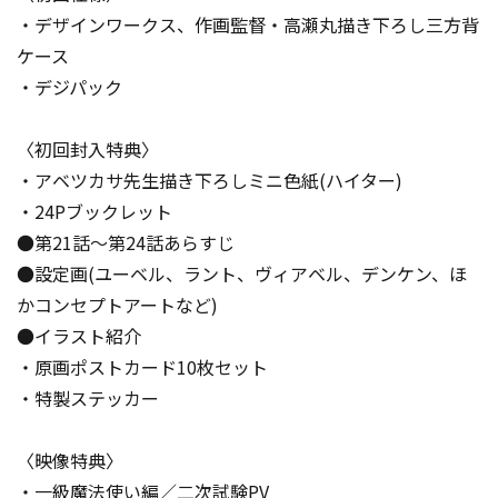
・デザインワークス、作画監督・高瀬丸描き下ろし三方背
ケース
・デジパック
〈初回封入特典〉
・アベツカサ先生描き下ろしミニ色紙(ハイター)
・24Pブックレット
●第21話～第24話あらすじ
●設定画(ユーベル、ラント、ヴィアベル、デンケン、ほ
かコンセプトアートなど)
●イラスト紹介
・原画ポストカード10枚セット
・特製ステッカー
〈映像特典〉
・一級魔法使い編／二次試験PV