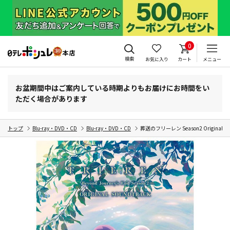
0
検索
お気に入り
カート
メニュー
お盆期間中はご案内している時期よりもお届けにお時間をい
ただく場合があります
トップ
Blu-ray・DVD・CD
Blu-ray・DVD・CD
葬送のフリーレン Season2 Original Sou