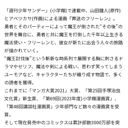
「週刊少年サンデー」(小学館)で連載中、山田鐘人(原作)
とアベツカサ(作画)による漫画『葬送のフリーレン』。
勇者とそのパーティーによって魔王が倒された“その後”の
世界を舞台に、勇者と共に魔王を打倒した千年以上生きる
魔法使い・フリーレンと、彼女が新たに出会う人々の旅路
が描かれていく。
“魔王討伐後”という斬新な時系列で展開する胸に刺さるド
ラマやセリフ、魔法や剣による戦い、思わず笑ってしまう
ユーモアなど、キャラクターたちが織り成す物語で、多く
の読者を獲得。
これまでに「マンガ大賞2021」大賞、「第25回手塚治虫
文化賞」新生賞、「第69回(2023年度)小学館漫画賞」、
「第48回講談社漫画賞」少年部門など数々の漫画賞を受
賞。
そして現在発売中のコミックスは累計部数3000万部を突