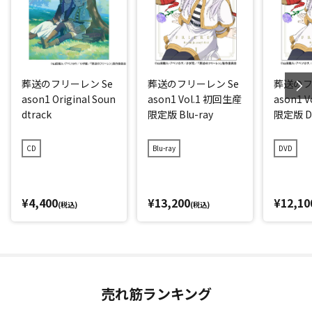
葬送のフリーレン Se
葬送のフリーレン Se
葬送のフ
ason1 Original Soun
ason1 Vol.1 初回生産
ason1 
dtrack
限定版 Blu-ray
限定版 D
CD
Blu-ray
DVD
¥4,400
¥13,200
¥12,10
(税込)
(税込)
売れ筋ランキング