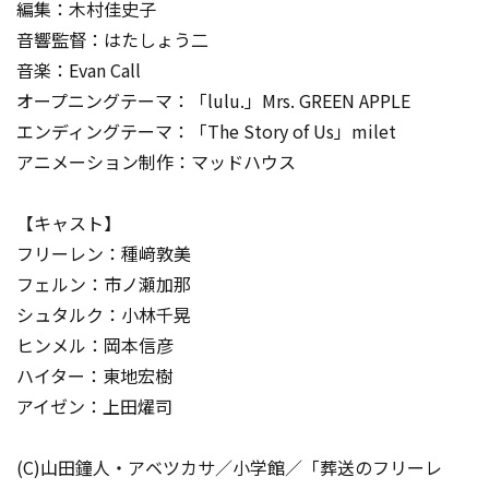
編集：木村佳史子
音響監督：はたしょう二
音楽：Evan Call
オープニングテーマ：「lulu.」Mrs. GREEN APPLE
エンディングテーマ：「The Story of Us」milet
アニメーション制作：マッドハウス
【キャスト】
フリーレン：種﨑敦美
フェルン：市ノ瀬加那
シュタルク：小林千晃
ヒンメル：岡本信彦
ハイター：東地宏樹
アイゼン：上田燿司
(C)山田鐘人・アベツカサ／小学館／「葬送のフリーレ