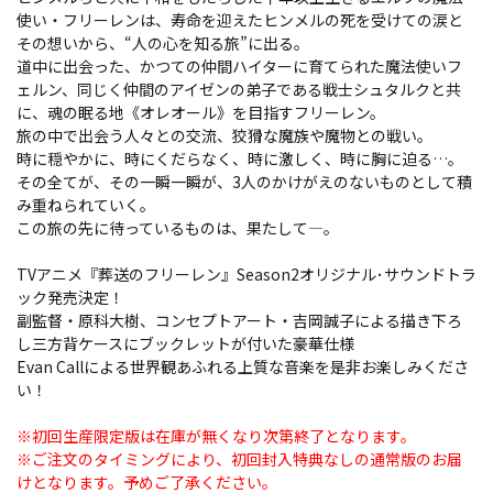
使い・フリーレンは、寿命を迎えたヒンメルの死を受けての涙と
その想いから、“人の心を知る旅”に出る。
道中に出会った、かつての仲間ハイターに育てられた魔法使いフ
ェルン、同じく仲間のアイゼンの弟子である戦士シュタルクと共
に、魂の眠る地《オレオール》を目指すフリーレン。
旅の中で出会う人々との交流、狡猾な魔族や魔物との戦い。
時に穏やかに、時にくだらなく、時に激しく、時に胸に迫る…。
その全てが、その一瞬一瞬が、3人のかけがえのないものとして積
み重ねられていく。
この旅の先に待っているものは、果たして――――。
TVアニメ『葬送のフリーレン』Season2オリジナル･サウンドトラ
ック発売決定！
副監督・原科大樹、コンセプトアート・吉岡誠子による描き下ろ
し三方背ケースにブックレットが付いた豪華仕様
Evan Callによる世界観あふれる上質な音楽を是非お楽しみくださ
い！
※初回生産限定版は在庫が無くなり次第終了となります。
※ご注文のタイミングにより、初回封入特典なしの通常版のお届
けとなります。予めご了承ください。