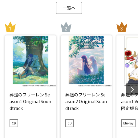
一覧へ
葬送のフリーレン Se
葬送のフリーレン Se
葬送のフ
ason1 Original Soun
ason2 Original Soun
ason1 
dtrack
dtrack
限定版 Bl
CD
CD
Blu-ray