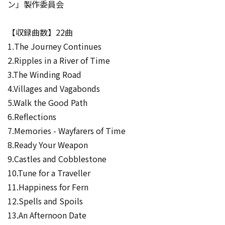
ン」製作委員会
【収録曲数】22曲
1.The Journey Continues
2.Ripples in a River of Time
3.The Winding Road
4.Villages and Vagabonds
5.Walk the Good Path
6.Reflections
7.Memories - Wayfarers of Time
8.Ready Your Weapon
9.Castles and Cobblestone
10.Tune for a Traveller
11.Happiness for Fern
12.Spells and Spoils
13.An Afternoon Date