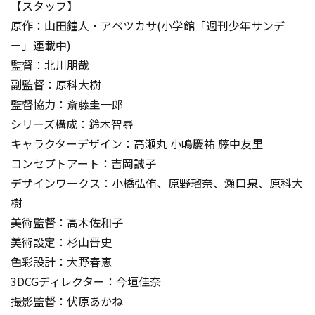
【スタッフ】
原作：山田鐘人・アベツカサ(小学館「週刊少年サンデ
ー」連載中)
監督：北川朋哉
副監督：原科大樹
監督協力：斎藤圭一郎
シリーズ構成：鈴木智尋
キャラクターデザイン：高瀬丸 小嶋慶祐 藤中友里
コンセプトアート：吉岡誠子
デザインワークス：小橋弘侑、原野瑠奈、瀬口泉、原科大
樹
美術監督：高木佐和子
美術設定：杉山晋史
色彩設計：大野春恵
3DCGディレクター：今垣佳奈
撮影監督：伏原あかね