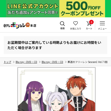
0
検索
お気に入り
カート
メニュー
お盆期間中はご案内している時期よりもお届けにお時間をい
ただく場合があります
トップ
Blu-ray・DVD・CD
Blu-ray・DVD・CD
葬送のフリーレン Season1 Vol.7 初回生