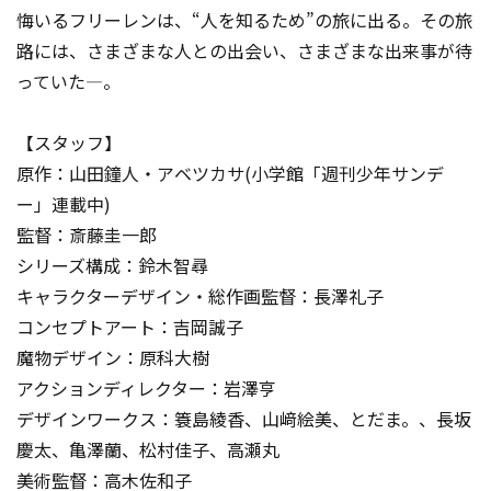
悔いるフリーレンは、“人を知るため”の旅に出る。その旅
路には、さまざまな人との出会い、さまざまな出来事が待
っていた―。
【スタッフ】
原作：山田鐘人・アベツカサ(小学館「週刊少年サンデ
ー」連載中)
監督：斎藤圭一郎
シリーズ構成：鈴木智尋
キャラクターデザイン・総作画監督：長澤礼子
コンセプトアート：吉岡誠子
魔物デザイン：原科大樹
アクションディレクター：岩澤亨
デザインワークス：簑島綾香、山﨑絵美、とだま。、長坂
慶太、亀澤蘭、松村佳子、高瀬丸
美術監督：高木佐和子