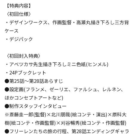
【特典内容】
〈初回仕様〉
・デザインワークス、作画監督・高瀬丸描き下ろし三方背
ケース
・デジパック
〈初回封入特典〉
・アベツカサ先生描き下ろしミニ色紙(ヒンメル)
・24Pブックレット
●第25話～第28話あらすじ
●設定画(フランメ、ゼーリエ、ファルシュ、レルネン、
ほかコンセプトアートなど)
●制作スタッフインタビュー
※斎藤圭一郎(監督)×北川朋哉(絵コンテ・演出)×原科大
樹(絵コンテ・作画監督)×刈谷暢秀(絵コンテ・作画監督)
●フリーレンたちの旅の行程、第28話エンディングギャラ