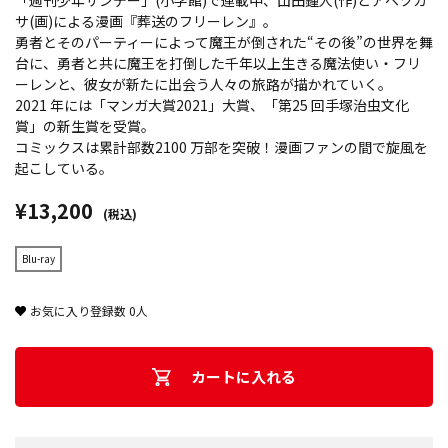
「週刊少年サンデー」(小学館)で連載中、山田鐘人(作)とアベツカ
サ(画)による漫画『葬送のフリーレン』。
勇者とそのパーティーによって魔王が倒された“その後”の世界を舞
台に、勇者と共に魔王を打倒した千年以上生きる魔法使い・フリ
ーレンと、彼女が新たに出会う人々の旅路が描かれていく。
2021 年には「マンガ大賞2021」大賞、「第25 回手塚治虫文化
賞」の新生賞を受賞。
コミックスは累計部数2100 万部を突破！漫画ファンの間で旋風を
起こしている。
¥13,200
(税込)
Blu-ray
お気に入り登録数
0
人
カートに入れる