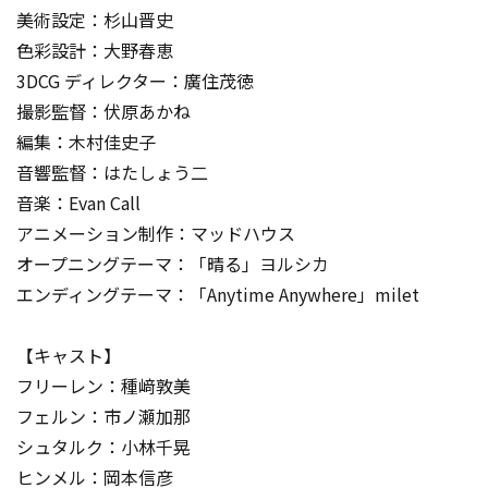
美術設定：杉山晋史
色彩設計：大野春恵
3DCG ディレクター：廣住茂徳
撮影監督：伏原あかね
編集：木村佳史子
音響監督：はたしょう二
音楽：Evan Call
アニメーション制作：マッドハウス
オープニングテーマ：「晴る」ヨルシカ
エンディングテーマ：「Anytime Anywhere」milet
【キャスト】
フリーレン：種﨑敦美
フェルン：市ノ瀬加那
シュタルク：小林千晃
ヒンメル：岡本信彦