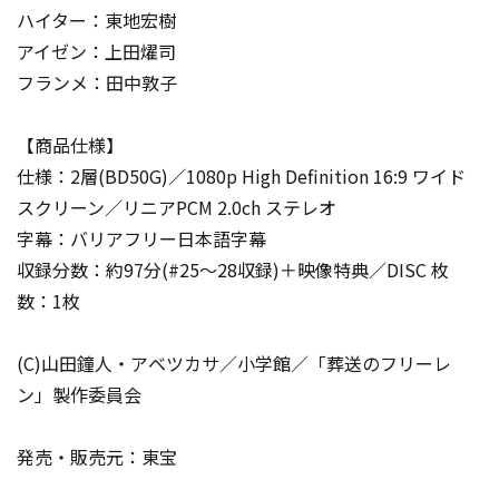
ハイター：東地宏樹
アイゼン：上田燿司
フランメ：田中敦子
【商品仕様】
仕様：2層(BD50G)／1080p High Definition 16:9 ワイド
スクリーン／リニアPCM 2.0ch ステレオ
字幕：バリアフリー日本語字幕
収録分数：約97分(#25～28収録)＋映像特典／DISC 枚
数：1枚
(C)山田鐘人・アベツカサ／小学館／「葬送のフリーレ
ン」製作委員会
発売・販売元：東宝