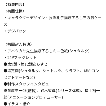
【特典内容】
〈初回仕様〉
・キャラクターデザイン・長澤礼子描き下ろし三方背ケー
ス
・デジパック
〈初回封入特典〉
・アベツカサ先生描き下ろしミニ色紙(シュタルク)
・24Pブックレット
●第9話～第12話あらすじ
●設定画(シュタルク、シュトルツ、クラフト、ほかコン
セプトアートなど)
●制作スタッフインタビュー
※斎藤圭一郎(監督)、鈴木智尋(シリーズ構成)、福士裕一
郎(アニメーションプロデューサー)
●イラスト紹介