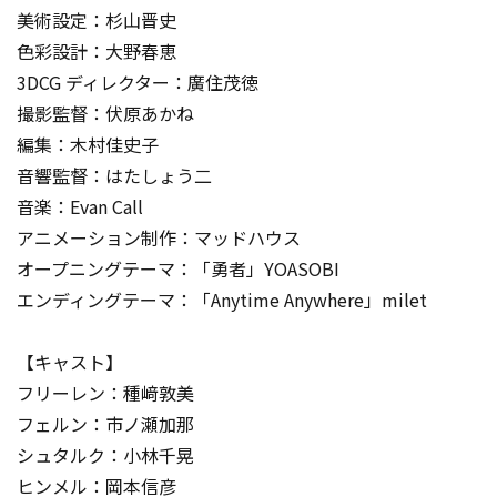
美術設定：杉山晋史
色彩設計：大野春恵
3DCG ディレクター：廣住茂徳
撮影監督：伏原あかね
編集：木村佳史子
音響監督：はたしょう二
音楽：Evan Call
アニメーション制作：マッドハウス
オープニングテーマ：「勇者」YOASOBI
エンディングテーマ：「Anytime Anywhere」milet
【キャスト】
フリーレン：種﨑敦美
フェルン：市ノ瀬加那
シュタルク：小林千晃
ヒンメル：岡本信彦