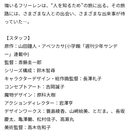
悔いるフリーレンは、“人を知るため”の旅に出る。その旅
路には、さまざまな人との出会い、さまざまな出来事が待
っていた―。
【スタッフ】
原作：山田鐘人・アベツカサ(小学館「週刊少年サンデ
ー」連載中)
監督：斎藤圭一郎
シリーズ構成：鈴木智尋
キャラクターデザイン・総作画監督：長澤礼子
コンセプトアート：吉岡誠子
魔物デザイン：原科大樹
アクションディレクター：岩澤亨
デザインワークス：簑島綾香、山﨑絵美、とだま。、長坂
慶太、亀澤蘭、松村佳子、高瀬丸
美術監督：高木佐和子