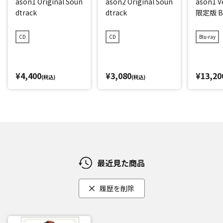
ason1 Original Soun
ason2 Original Soun
ason1 
dtrack
dtrack
限定版 Bl
CD
CD
Blu-ray
¥4,400
¥3,080
¥13,20
(税込)
(税込)
最近見た商品
履歴を削除