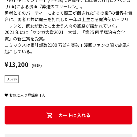
「週刊少年サンデー」(小学館)で連載中、山田鐘人(作)とアベツカ
サ(画)による漫画『葬送のフリーレン』。
勇者とそのパーティーによって魔王が倒された“その後”の世界を舞
台に、勇者と共に魔王を打倒した千年以上生きる魔法使い・フリ
ーレンと、彼女が新たに出会う人々の旅路が描かれていく。
2021 年には「マンガ大賞2021」大賞、「第25 回手塚治虫文化
賞」の新生賞を受賞。
コミックスは累計部数2100 万部を突破！漫画ファンの間で旋風を
起こしている。
¥13,200
(税込)
Blu-ray
お気に入り登録数
1
人
カートに入れる