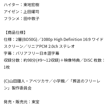
ハイター：東地宏樹
アイゼン：上田燿司
フランメ：田中敦子
【商品仕様】
仕様：2層(BD50G)／1080p High Definition 16:9 ワイド
スクリーン／リニアPCM 2.0ch ステレオ
字幕：バリアフリー日本語字幕
収録分数：約98分(#9～12収録)＋映像特典／DISC 枚数：
1枚
(C)山田鐘人・アベツカサ／小学館／「葬送のフリーレ
ン」製作委員会
発売・販売元：東宝