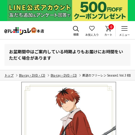
0
検索
お気に入り
カート
メニュー
お盆期間中はご案内している時期よりもお届けにお時間をい
ただく場合があります
トップ
Blu-ray・DVD・CD
Blu-ray・DVD・CD
葬送のフリーレン Season1 Vol.3 初回生