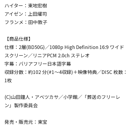
ハイター：東地宏樹
アイゼン：上田燿司
フランメ：田中敦子
【商品仕様】
仕様：2層(BD50G)／1080p High Definition 16:9 ワイド
スクリーン／リニアPCM 2.0ch ステレオ
字幕：バリアフリー日本語字幕
収録分数：約102 分(#1～4収録)＋映像特典／DISC 枚数：
1枚
(C)山田鐘人・アベツカサ／小学館／「葬送のフリーレ
ン」製作委員会
発売・販売元：東宝