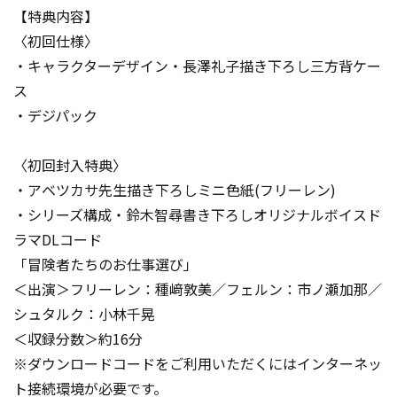
【特典内容】
〈初回仕様〉
・キャラクターデザイン・長澤礼子描き下ろし三方背ケー
ス
・デジパック
〈初回封入特典〉
・アベツカサ先生描き下ろしミニ色紙(フリーレン)
・シリーズ構成・鈴木智尋書き下ろしオリジナルボイスド
ラマDLコード
「冒険者たちのお仕事選び」
＜出演＞フリーレン：種﨑敦美／フェルン：市ノ瀬加那／
シュタルク：小林千晃
＜収録分数＞約16分
※ダウンロードコードをご利用いただくにはインターネッ
ト接続環境が必要です。