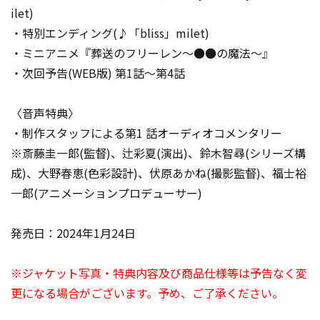
ilet)
・特別エンディング(♪「bliss」milet)
・ミニアニメ『葬送のフリーレン～●●の魔法～』
・次回予告(WEB版) 第1話～第4話
〈音声特典〉
・制作スタッフによる第1 話オーディオコメンタリー
※斎藤圭一郎(監督)、辻彩夏(演出)、鈴木智尋(シリーズ構
成)、大野春恵(色彩設計)、伏原あかね(撮影監督)、福士裕
一郎(アニメーションプロデューサー)
発売日：2024年1月24日
※ジャケット写真・特典内容及び商品仕様等は予告なく変
更になる場合がございます。予め、ご了承ください。