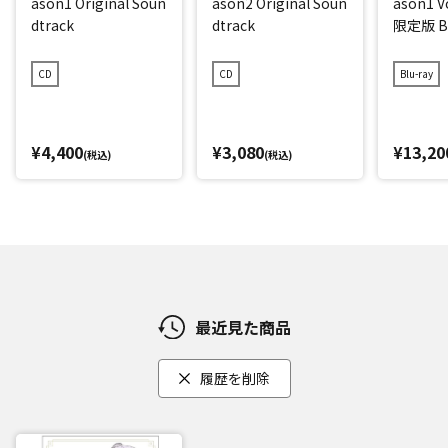
ason1 Original Soun
ason2 Original Soun
ason1 
dtrack
dtrack
限定版 Bl
CD
CD
Blu-ray
¥4,400
¥3,080
¥13,20
(税込)
(税込)
最近見た商品
履歴を削除