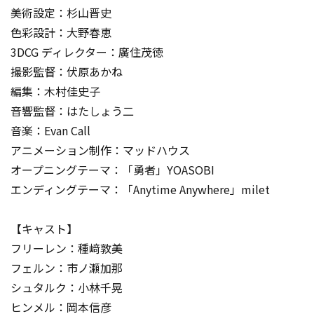
美術設定：杉山晋史
色彩設計：大野春恵
3DCG ディレクター：廣住茂徳
撮影監督：伏原あかね
編集：木村佳史子
音響監督：はたしょう二
音楽：Evan Call
アニメーション制作：マッドハウス
オープニングテーマ：「勇者」YOASOBI
エンディングテーマ：「Anytime Anywhere」milet
【キャスト】
フリーレン：種﨑敦美
フェルン：市ノ瀬加那
シュタルク：小林千晃
ヒンメル：岡本信彦