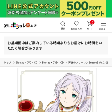
0
検索
お気に入り
カート
メニュー
お盆期間中はご案内している時期よりもお届けにお時間をい
ただく場合があります
トップ
Blu-ray・DVD・CD
Blu-ray・DVD・CD
葬送のフリーレン Season1 Vol.1 初回生