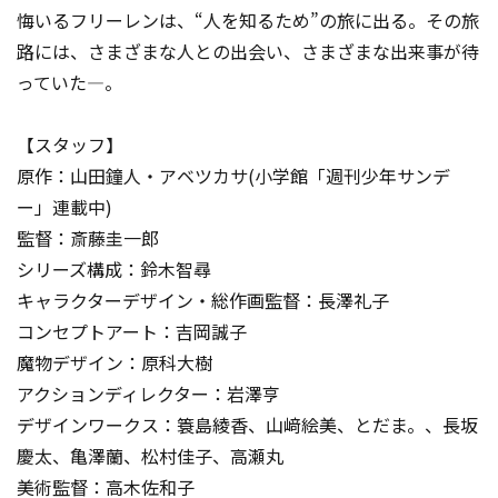
悔いるフリーレンは、“人を知るため”の旅に出る。その旅
路には、さまざまな人との出会い、さまざまな出来事が待
っていた―。
【スタッフ】
原作：山田鐘人・アベツカサ(小学館「週刊少年サンデ
ー」連載中)
監督：斎藤圭一郎
シリーズ構成：鈴木智尋
キャラクターデザイン・総作画監督：長澤礼子
コンセプトアート：吉岡誠子
魔物デザイン：原科大樹
アクションディレクター：岩澤亨
デザインワークス：簑島綾香、山﨑絵美、とだま。、長坂
慶太、亀澤蘭、松村佳子、高瀬丸
美術監督：高木佐和子