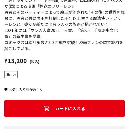
「週刊少年サンデー」(小学館)で連載中、山田鐘人(作)とアベツカ
サ(画)による漫画『葬送のフリーレン』。
勇者とそのパーティーによって魔王が倒された“その後”の世界を舞
台に、勇者と共に魔王を打倒した千年以上生きる魔法使い・フリ
ーレンと、彼女が新たに出会う人々の旅路が描かれていく。
2021 年には「マンガ大賞2021」大賞、「第25 回手塚治虫文化
賞」の新生賞を受賞。
コミックスは累計部数2100 万部を突破！漫画ファンの間で旋風を
起こしている。
¥13,200
(税込)
Blu-ray
お気に入り登録数
1
人
カートに入れる