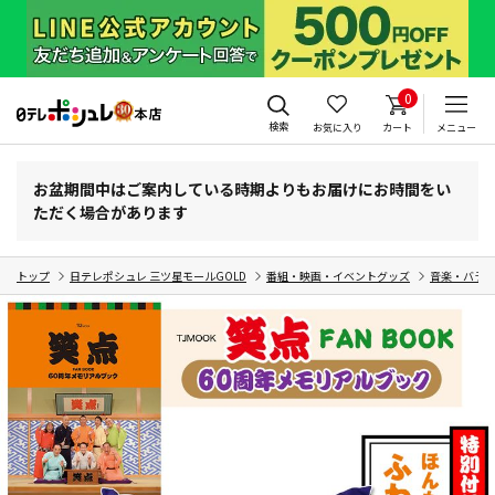
0
検索
お気に入り
カート
メニュー
お盆期間中はご案内している時期よりもお届けにお時間をい
ただく場合があります
トップ
日テレポシュレ 三ツ星モールGOLD
番組・映画・イベントグッズ
音楽・バラ