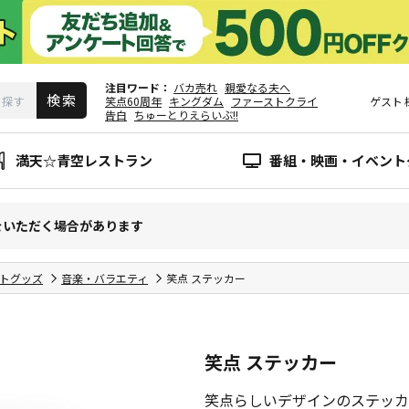
注目ワード
バカ売れ
親愛なる夫へ
笑点60周年
キングダム
ファーストクライ
ゲスト
告白
ちゅーとりえらいぶ!!
満天☆青空レストラン
番組・映画・イベント
をいただく場合があります
トグッズ
音楽・バラエティ
笑点 ステッカー
笑点 ステッカー
笑点らしいデザインのステッカ