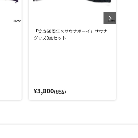
「笑点60周年×サウナボーイ」サウナ
「笑
グッズ3点セット
スタ
¥3,800
¥2,
(税込)