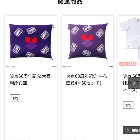
関連商品
笑点60周年記念 大喜
笑点60周年記念 座布
笑点 6
利座布団
団(54×58センチ)
HUMS T
ィース)
予約
予約
×
在庫