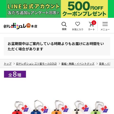
0
検索
お気に入り
カート
メニュー
お盆期間中はご案内している時期よりもお届けにお時間をい
ただく場合があります
トップ
日テレポシュレ 三ツ星モールGOLD
番組・映画・イベントグッズ
音楽・バラ