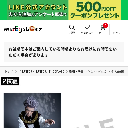
0
検索
お気に入り
カート
メニュー
お盆期間中はご案内している時期よりもお届けにお時間をい
ただく場合があります
トップ
『HUNTER×HUNTER』THE STAGE
番組・映画・イベントグッズ
その他(情報