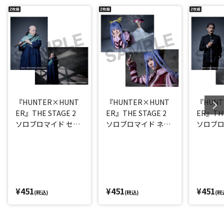
『HUNTER×HUNT
『HUNTER×HUNT
『HUNT
ER』THE STAGE 2
ER』THE STAGE 2
ER』THE
ソロブロマイド セン
ソロブロマイド ネオ
ソロブロ
リツ(岩田弘子)
ン(櫻井佑音)
ト(和泉
¥451
¥451
¥451
(税込)
(税込)
(税