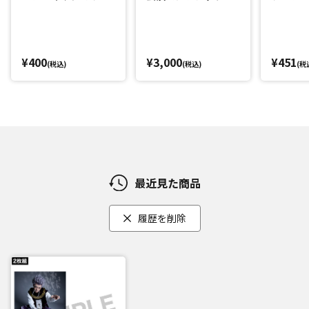
(丘山晴己)
(西山蓮都
¥400
¥3,000
¥451
(税込)
(税込)
(税
最近見た商品
履歴を削除