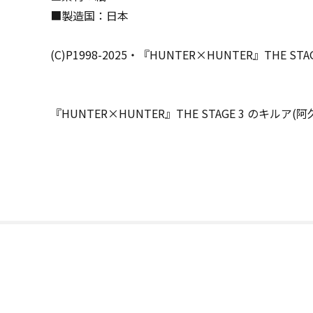
■製造国：日本
(C)P1998-2025・『HUNTER×HUNTER』THE S
『HUNTER×HUNTER』THE STAGE 3 のキル