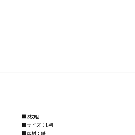
■2枚組
■サイズ：L判
■素材：紙