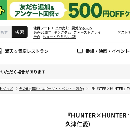
注目ワード
バカ売れ
親愛なる夫へ
笑点60周年
キングダム
ファーストクライ
ゲスト
告白
ちゅーとりえらいぶ!!
満天☆青空レストラン
番組・映画・イベント
をいただく場合があります
トグッズ
その他(情報・スポーツ・イベント・ほか)
『HUNTER×HUNTER』
『HUNTER×HUNTER』
久津仁愛)