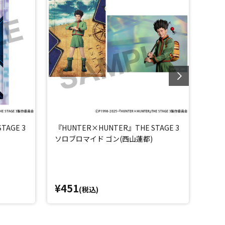
TAGE 3
『HUNTER×HUNTER』THE STAGE 3
『HU
ソロブロマイド ゴン(西山蓮都)
ソロ
¥451
¥4
(税込)