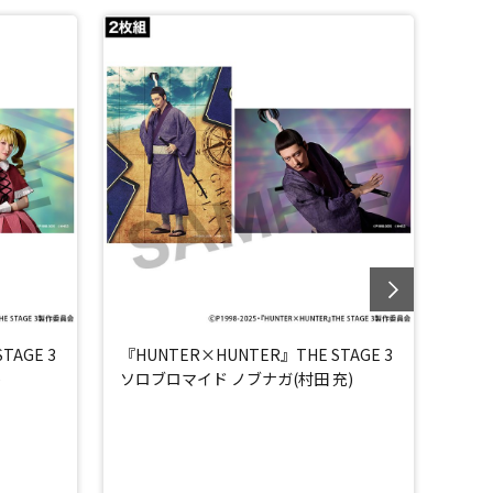
TAGE 3
『HUNTER×HUNTER』THE STAGE 3
『HU
)
ソロブロマイド ノブナガ(村田 充)
ソロ