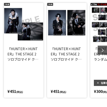
『HUNTER×HUNT
『HUNTER×HUNT
『HUNT
ER』THE STAGE 2
ER』THE STAGE 2
ER』THE
ソロブロマイド クロ
ソロブロマイド クロ
ランダ
ロA(太田基裕)
ロB(太田基裕)
×
在庫
¥451
¥451
¥300
(税込)
(税込)
(税