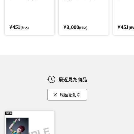
イタン(平松來馬)
(西山蓮都
¥451
¥3,000
¥451
(税込)
(税込)
(税
最近見た商品
履歴を削除