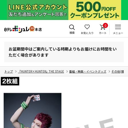
0
検索
お気に入り
カート
メニュー
お盆期間中はご案内している時期よりもお届けにお時間をい
ただく場合があります
トップ
『HUNTER×HUNTER』THE STAGE
番組・映画・イベントグッズ
その他(情報