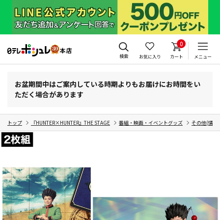
0
検索
お気に入り
カート
メニュー
お盆期間中はご案内している時期よりもお届けにお時間をい
ただく場合があります
トップ
『HUNTER×HUNTER』THE STAGE
番組・映画・イベントグッズ
その他(情報