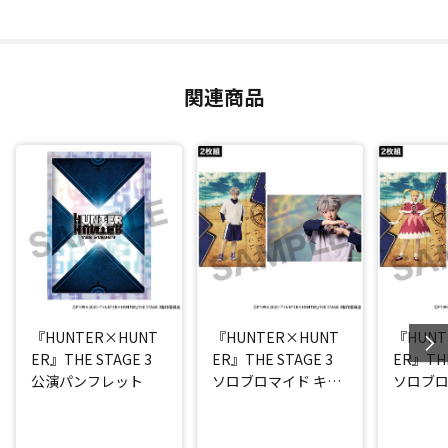
関連商品
『HUNTER×HUNT
『HUNTER×HUNT
『HUNT
ER』THE STAGE 3
ER』THE STAGE 3
ER』THE
公演パンフレット
ソロブロマイド キル
ソロブロ
ア(阿久津仁愛)
ケ(高橋 