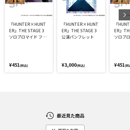
『HUNTER×HUNT
『HUNTER×HUNT
『HUNT
ER』THE STAGE 3
ER』THE STAGE 3
ER』THE
ソロブロマイド フェ
公演パンフレット
ソロブロ
イタン(平松來馬)
(西山蓮都
¥451
¥3,000
¥451
(税込)
(税込)
(税
最近見た商品