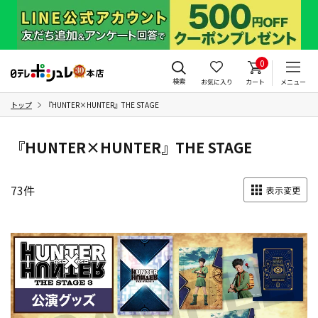
0
検索
お気に入り
カート
メニュー
トップ
『HUNTER×HUNTER』THE STAGE
『HUNTER×HUNTER』THE STAGE
73
件
表示変更