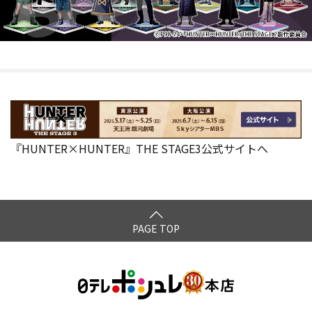
『HUNTER×HUNTER』THE STAGE3公式サイトへ
PAGE TOP