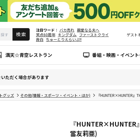
注目ワード
バカ売れ
親愛なる夫へ
笑点60周年
キングダム
ファーストクライ
ゲスト
告白
ちゅーとりえらいぶ!!
満天☆青空レストラン
番組・映画・イベント
をいただく場合があります
トグッズ
その他(情報・スポーツ・イベント・ほか)
『HUNTER×HUNTER』
『HUNTER×HUNTER』
當友莉亜)