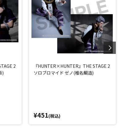
TAGE 2
『HUNTER×HUNTER』THE STAGE 2
『HU
)
ソロブロマイド ゼノ(椎名鯛造)
ソロ
¥451
¥4
(税込)