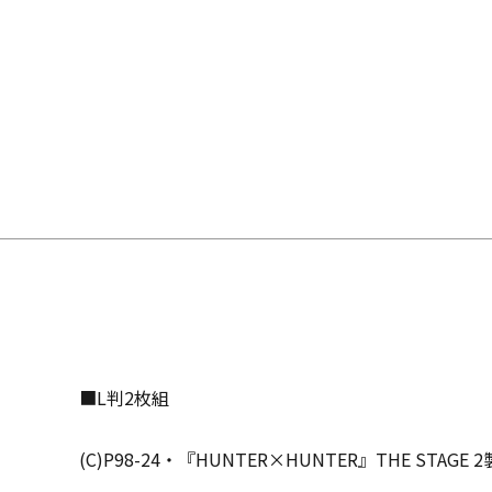
■L判2枚組
(C)P98-24・『HUNTER×HUNTER』THE STAGE