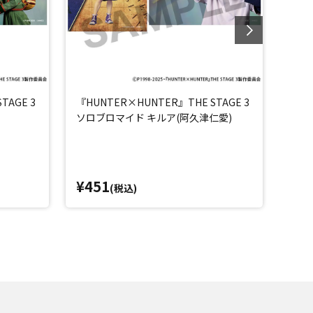
TAGE 3
『HUNTER×HUNTER』THE STAGE 3
『HU
ソロブロマイド キルア(阿久津仁愛)
ソロ
¥451
¥4
(税込)