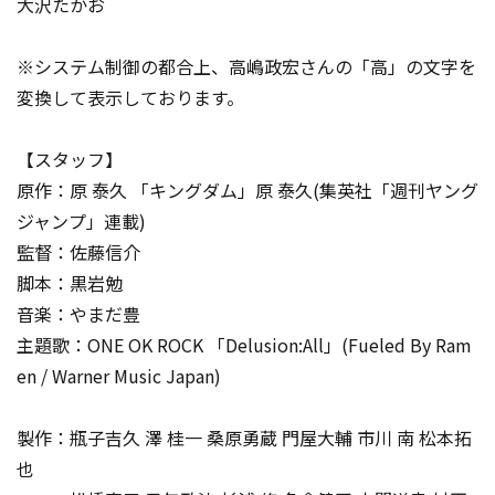
大沢たかお
※システム制御の都合上、高嶋政宏さんの「高」の文字を
変換して表示しております。
【スタッフ】
原作：原 泰久 「キングダム」原 泰久(集英社「週刊ヤング
ジャンプ」連載)
監督：佐藤信介
脚本：黒岩勉
音楽：やまだ豊
主題歌：ONE OK ROCK 「Delusion:All」(Fueled By Ram
en / Warner Music Japan)
製作：瓶子吉久 澤 桂一 桑原勇蔵 門屋大輔 市川 南 松本拓
也