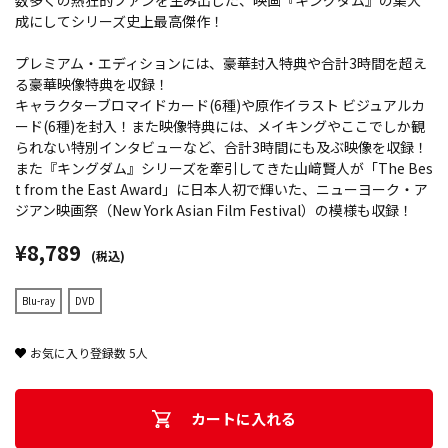
数多くの熱狂的ファンを生み出した、映画『キングダム』の集大
成にしてシリーズ史上最高傑作！
プレミアム・エディションには、豪華封入特典や合計3時間を超え
る豪華映像特典を収録！
キャラクターブロマイドカード(6種)や原作イラスト ビジュアルカ
ード(6種)を封入！また映像特典には、メイキングやここでしか観
られない特別インタビューなど、合計3時間にも及ぶ映像を収録！
また『キングダム』シリーズを牽引してきた山﨑賢人が「The Bes
t from the East Award」に日本人初で輝いた、ニューヨーク・ア
ジアン映画祭（New York Asian Film Festival）の模様も収録！
¥8,789
(税込)
Blu-ray
DVD
お気に入り登録数
5
人
カートに入れる