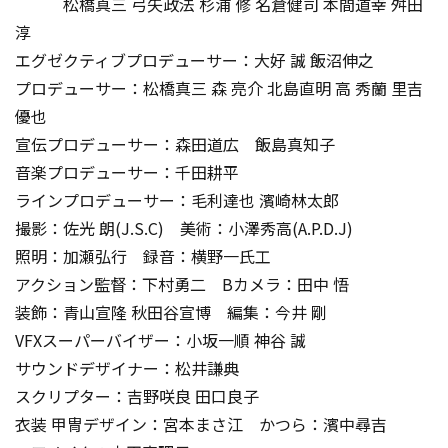
松橋真三 弓矢政法 杉浦 修 名倉健司 本間道幸 舛田
淳
エグゼクティブプロデューサー：大好 誠 飯沼伸之
プロデューサー：松橋真三 森 亮介 北島直明 高 秀蘭 里吉
優也
宣伝プロデューサー：森田道広 飯島真知子
音楽プロデューサー：千田耕平
ラインプロデューサー：毛利達也 濱崎林太郎
撮影：佐光 朗(J.S.C) 美術：小澤秀高(A.P.D.J)
照明：加瀬弘行 録音：横野一氏工
アクション監督：下村勇二 Bカメラ：田中 悟
装飾：青山宣隆 秋田谷宣博 編集：今井 剛
VFXスーパーバイザー：小坂一順 神谷 誠
サウンドデザイナー：松井謙典
スクリプター：吉野咲良 田口良子
衣装 甲冑デザイン：宮本まさ江 かつら：濱中尋吉