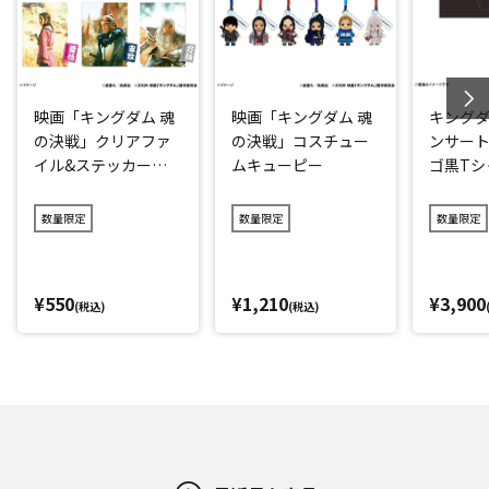
映画「キングダム 魂
映画「キングダム 魂
キングダ
の決戦」クリアファ
の決戦」コスチュー
ンサート
イル&ステッカーセ
ムキューピー
ゴ黒Tシ
ット
ク)
数量限定
数量限定
数量限定
¥550
¥1,210
¥3,900
(税込)
(税込)