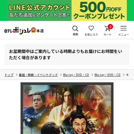
0
検索
お気に入り
カート
メニュー
お盆期間中はご案内している時期よりもお届けにお時間をい
ただく場合があります
トップ
番組・映画・イベントグッズ
Blu-ray・DVD・CD
Blu-ray・DVD・CD
キング