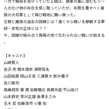
一方で戦局を見守っていた王騎は、趙軍の裏に潜むもう一
人の化け物の存在を感じ取っていたが、劣勢を覆すべく最
強の大将軍として再び戦地に舞い戻った。
王騎と龐煖の過去の因縁とは？遠くから戦いを静観する軍
師・李牧の正体とは？？
今、因縁が絡み合う馬陽の地で忘れられない戦いが始まる
――。
【キャスト】
山﨑賢人
吉沢 亮 橋本環奈 清野菜名
山田裕貴 岡山天音 三浦貴大 新木優子
吉川晃司
高嶋政宏 要 潤 加藤雅也 高橋光臣 平山祐介
山本耕史 草刈正雄 長澤まさみ
玉木 宏 佐藤浩市 小栗 旬