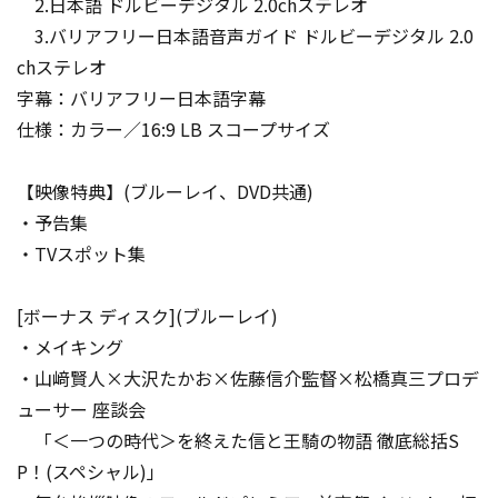
2.日本語 ドルビーデジタル 2.0chステレオ
3.バリアフリー日本語音声ガイド ドルビーデジタル 2.0
chステレオ
字幕：バリアフリー日本語字幕
仕様：カラー／16:9 LB スコープサイズ
【映像特典】(ブルーレイ、DVD共通)
・予告集
・TVスポット集
[ボーナス ディスク](ブルーレイ)
・メイキング
・山﨑賢人×大沢たかお×佐藤信介監督×松橋真三プロデ
ューサー 座談会
「＜一つの時代＞を終えた信と王騎の物語 徹底総括S
P！(スペシャル)」