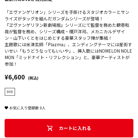
「エヴァンゲリオン」シリーズを手掛けるスタジオカラーとサン
ライズがタッグを組んだガンダムシリーズが登場！
『ヱヴァンゲリヲン新劇場版』シリーズにて監督を務めた鶴巻和
哉が監督を務め、シリーズ構成・榎戸洋司、メカニカルデザイ
ン・山下いくとをはじめとする豪華スタッフ陣が集結！
主題歌には米津玄師「Plazma」、エンディングテーマには星街す
いせい「もうどうなってもいいや」、挿入歌にはNOMELON NOLE
MON「ミッドナイト・リフレクション」と、豪華アーティストが
参加！
¥6,600
(税込)
DVD
お気に入り登録数
0
人
カートに入れる