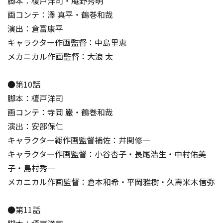
脚本：榎戸洋司・庵野秀明
画コンテ：澤 真平・鶴巻和哉
演出：倉富康平
キャラクター作画監督：中島里恵
メカニカル作画監督：大浪 太
●第10話
脚本：榎戸洋司
画コンテ：寺岡 巌・鶴巻和哉
演出：安部保仁
キャラクター総作画監督補佐：井関修一
キャラクター作画監督：小谷杏子・長尾浩生・中村佑美
子・島村秀一
メカニカル作画監督：倉本和希・平岡雅樹・久壽米木信弥
●第11話