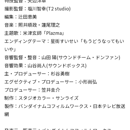
特技監督：矢辺洋章
撮影監督：塩川智幸(T2 studio)
編集：辻田恵美
音楽：照井順政・蓮尾理之
主題歌：米津玄師「Plazma」
エンディングテーマ：星街すいせい「もうどうなってもい
いや」
音響監督・整音：山田 陽(サウンドチーム・ドンファン)
音響効果：山谷尚人(サウンドボックス)
主・プロデューサー：杉谷勇樹
エグゼクティブ・プロデューサー：小形尚弘
プロデューサー：笠井圭介
制作：スタジオカラー・サンライズ
製作：バンダイナムコフィルムワークス・日本テレビ放送
網