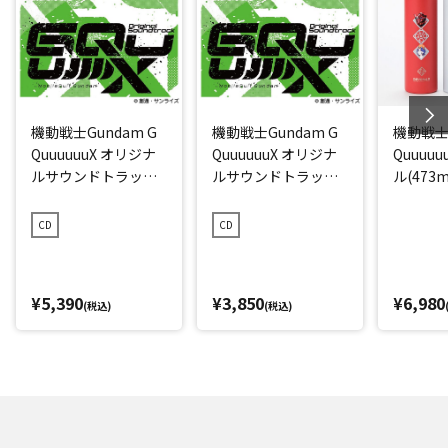
機動戦士Gundam G
機動戦士Gundam G
機動戦士G
QuuuuuuX オリジナ
QuuuuuuX オリジナ
Quuuu
ルサウンドトラック
ルサウンドトラック
ル(473m
【初回限定盤】
【通常盤】
CD
CD
¥5,390
¥3,850
¥6,980
(税込)
(税込)