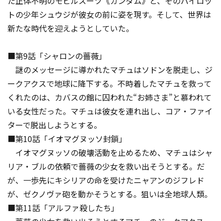
た正体不明のモビルスーツ《ガンダム》と、そのパイロッ
トの少年シュウジが彼女の前に姿を現す。そして、世界は
新たな時代を迎えようとしていた。
■第9話「シャロンの薔薇」
謎のメッセージに導かれたマチュはソドンを脱走し、ジ
ークアクスで地球に降下する。不時着したマチュを救って
くれたのは、カバスの館に囚われた“お姉さま”と慕われて
いる女性だった。マチュは彼女を連れ出し、コア・ファイ
ターで脱出しようとする。
■第10話「イオマグヌッソ封鎖」
イオマグヌッソの破壊活動を止めるため、マチュはシャ
リア・ブルの依頼で薔薇の少女を救い出そうとする。だ
が、一歩先にキシリアの命を受けたニャアンのジフレド
が、ゼクノヴァ砲を動かそうとする。狙いは全地球人類――。
■第11話「アルファ殺したち」