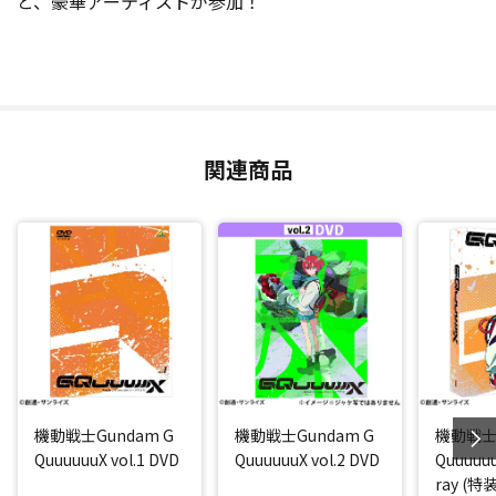
と、豪華アーティストが参加！
関連商品
機動戦士Gundam G
機動戦士Gundam G
機動戦士G
QuuuuuuX vol.1 DVD
QuuuuuuX vol.2 DVD
QuuuuuuX
ray (