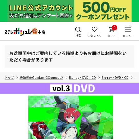
0
検索
お気に入り
カート
メニュー
お盆期間中はご案内している時期よりもお届けにお時間をい
ただく場合があります
トップ
機動戦士Gundam GQuuuuuuX
Blu-ray・DVD・CD
Blu-ray・DVD・CD
機動