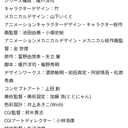
シリーズ構成：榎戸洋司
キャラクターデザイン：竹
メカニカルデザイン：山下いくと
アニメーションキャラクターデザイン・キャラクター総作
画監督：池田由美・小堀史絵
アニメーションメカニカルデザイン・メカニカル総作画監
督：金 世俊
原作：富野由悠季・矢立 肇
脚本：榎戸洋司・庵野秀明
デザインワークス：渭原敏明・前田真宏・阿部慎吾・松原
秀典
コンセプトアート：上田 創
美術監督・美術設定：加藤 浩(ととにゃん)
色彩設計：井上あきこ(Wish)
CGI監督：鈴木貴志
CGIアートディレクター：小林浩康