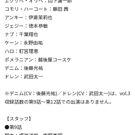
エグザベ・オリベ：山下誠一郎
コモリ・ハーコート：藤田 茜
アンキー：伊瀬茉莉也
ジェジー：徳本恭敏
ナブ：千葉翔也
ケーン：永野由祐
ハロ：釘宮理恵
ポメラニアン：越後屋コースケ
デニム：後藤光祐
ドレン：武田太一
※デニム(CV：後藤光祐)／ドレン(CV：武田太一)は、vol.3
収録話数の第9話～第12話での出演はありません。
【スタッフ】
●第9話