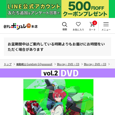
0
検索
お気に入り
カート
メニュー
お盆期間中はご案内している時期よりもお届けにお時間をい
ただく場合があります
トップ
機動戦士Gundam GQuuuuuuX
Blu-ray・DVD・CD
Blu-ray・DVD・CD
機動