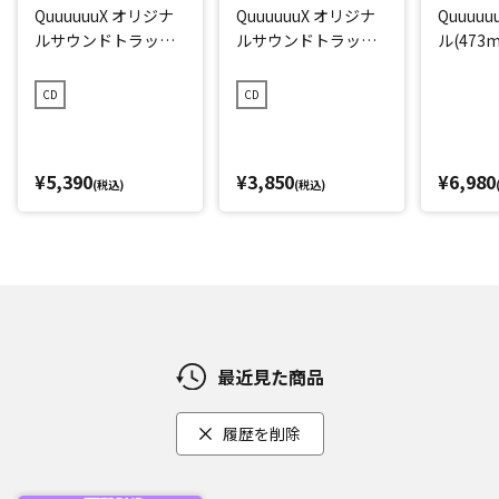
QuuuuuuX オリジナ
QuuuuuuX オリジナ
Quuuu
ルサウンドトラック
ルサウンドトラック
ル(473m
【初回限定盤】
【通常盤】
CD
CD
¥5,390
¥3,850
¥6,980
(税込)
(税込)
最近見た商品
履歴を削除