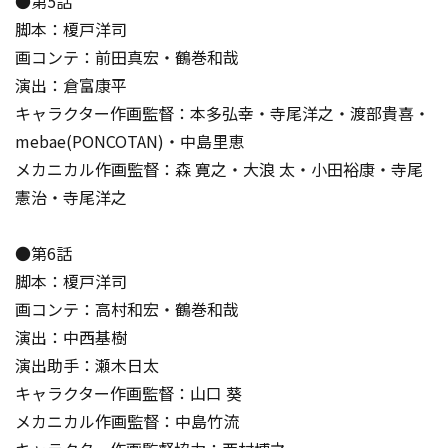
●第5話
脚本：榎戸洋司
画コンテ：前田真宏・鶴巻和哉
演出：倉富康平
キャラクター作画監督：本多弘幸・寺尾洋之・渡部貴喜・
mebae(PONCOTAN)・中島里恵
メカニカル作画監督：森 寛之・大浪 太・小田裕康・寺尾
憲治・寺尾洋之
●第6話
脚本：榎戸洋司
画コンテ：高村和宏・鶴巻和哉
演出：中西基樹
演出助手：瀬木日太
キャラクター作画監督：山口 葵
メカニカル作画監督：中島竹流