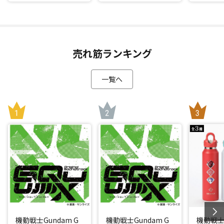
売れ筋ランキング
一覧へ
機動戦士Gundam G
機動戦士Gundam G
機動戦士G