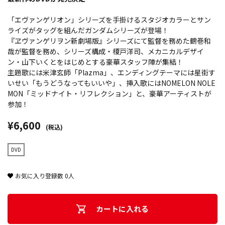
「エヴァンゲリオン」シリーズを手掛けるスタジオカラーとサン
ライズがタッグを組んだガンダムシリーズが登場！
『ヱヴァンゲリヲン新劇場版』シリーズにて監督を務めた鶴巻和
哉が監督を務め、シリーズ構成・榎戸洋司、メカニカルデザイ
ン・山下いくとをはじめとする豪華スタッフ陣が集結！
主題歌には米津玄師「Plazma」、エンディングテーマには星街す
いせい「もうどうなってもいいや」、挿入歌にはNOMELON NOLE
MON「ミッドナイト・リフレクション」と、豪華アーティストが
参加！
¥6,600
(税込)
DVD
お気に入り登録数
0
人
カートに入れる