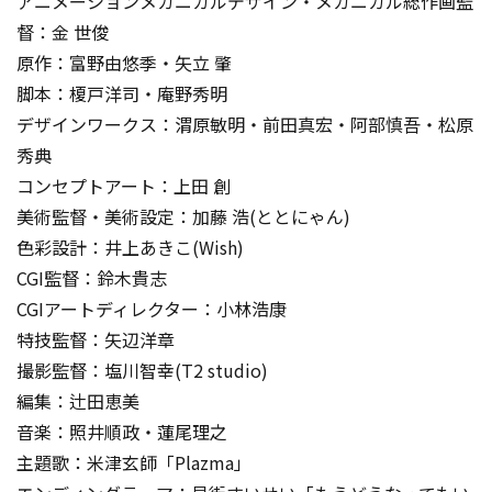
アニメーションメカニカルデザイン・メカニカル総作画監
督：金 世俊
原作：富野由悠季・矢立 肇
脚本：榎戸洋司・庵野秀明
デザインワークス：渭原敏明・前田真宏・阿部慎吾・松原
秀典
コンセプトアート：上田 創
美術監督・美術設定：加藤 浩(ととにゃん)
色彩設計：井上あきこ(Wish)
CGI監督：鈴木貴志
CGIアートディレクター：小林浩康
特技監督：矢辺洋章
撮影監督：塩川智幸(T2 studio)
編集：辻田恵美
音楽：照井順政・蓮尾理之
主題歌：米津玄師「Plazma」