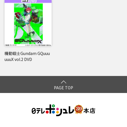
機動戦士Gundam GQuuu
uuuX vol.2 DVD
PAGE TOP