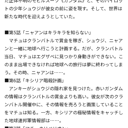
た正体不明のモビルスーツ《ガンダム》と、そのパイロッ
トの少年シュウジが彼女の前に姿を現す。そして、世界は
新たな時代を迎えようとしていた。
■第5話「ニャアンはキラキラを知らない」
マチュはクランバトルで賞金を稼ぎ、シュウジ、ニャア
ンと一緒に地球へ行こうと計画する。だが、クランバトル
当日、マチュはエグザベに見つかり身動きができない。こ
のまま出場できなければ地球への旅行は夢に終わってしま
う。その時、ニャアンは……。
■第6話「キシリア暗殺計画」
アンキーがシュウジの隠れ家を見つけた。赤いガンダム
の情報はクランバトルの賞金よりも高い。彼女が次のクラ
ンバトル開催中に、その情報を売ろうと画策していること
をマチュは知る。一方、キシリアの極秘情報をキャッチし
た地球連邦軍情報部は……。