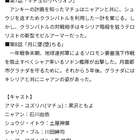
■第7話「マチュのリベリオン」
アンキーの計画を知ったマチュはニャアンと共に、シュ
ウジを逃すためクランバトルを利用した一計を案じる。し
かし、クランバトルの対戦相手はキシリア暗殺を狙うテロ
リストの新型モビルアーマーだった。
■第8話「月に墜(堕)ちる」
一年戦争末期、地球連邦軍によるソロモン要塞落下作戦
を阻止すべくシャア率いるソドン艦隊が出撃した。月面都
市グラナダを守るために。それから５年後。グラナダには
キシリアと共にニャアンの姿があった。
【キャスト】
アマテ・ユズリハ(マチュ)：黒沢ともよ
ニャアン：石川由依
シュウジ・イトウ：土屋神葉
シャリア・ブル：川田紳司