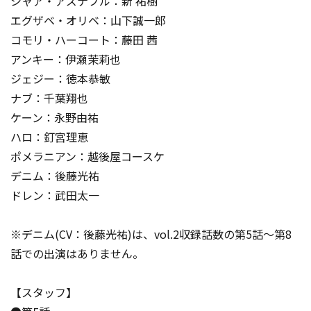
シャア・アズナブル：新 祐樹
エグザベ・オリベ：山下誠一郎
コモリ・ハーコート：藤田 茜
アンキー：伊瀬茉莉也
ジェジー：徳本恭敏
ナブ：千葉翔也
ケーン：永野由祐
ハロ：釘宮理恵
ポメラニアン：越後屋コースケ
デニム：後藤光祐
ドレン：武田太一
※デニム(CV：後藤光祐)は、vol.2収録話数の第5話～第8
話での出演はありません。
【スタッフ】