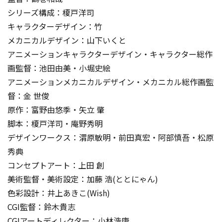
シリーズ構成：榎戸洋司
キャラクターデザイン：竹
メカニカルデザイン：山下いくと
アニメーションキャラクターデザイン・キャラクター総作
画監督：池田由美・小堀史絵
アニメーションメカニカルデザイン・メカニカル総作画監
督：金 世俊
原作：富野由悠季・矢立 肇
脚本：榎戸洋司・庵野秀明
デザインワークス：渭原敏明・前田真宏・阿部慎吾・松原
秀典
コンセプトアート：上田 創
美術監督・美術設定：加藤 浩(ととにゃん)
色彩設計：井上あきこ(Wish)
CGI監督：鈴木貴志
CGIアートディレクター：小林浩康