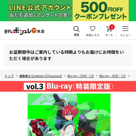
0
検索
お気に入り
カート
メニュー
お盆期間中はご案内している時期よりもお届けにお時間をい
ただく場合があります
トップ
機動戦士Gundam GQuuuuuuX
Blu-ray・DVD・CD
Blu-ray・DVD・CD
機動