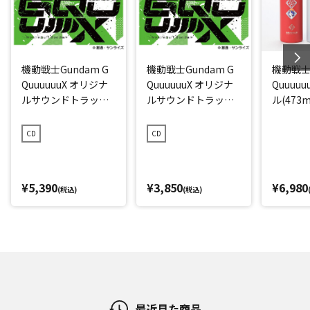
機動戦士Gundam G
機動戦士Gundam G
機動戦士G
QuuuuuuX オリジナ
QuuuuuuX オリジナ
Quuuu
ルサウンドトラック
ルサウンドトラック
ル(473m
【初回限定盤】
【通常盤】
CD
CD
¥5,390
¥3,850
¥6,980
(税込)
(税込)
最近見た商品