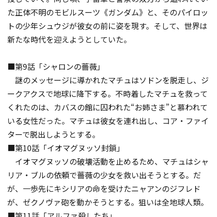
た正体不明のモビルスーツ《ガンダム》と、そのパイロッ
トの少年シュウジが彼女の前に姿を現す。そして、世界は
新たな時代を迎えようとしていた。
■第9話「シャロンの薔薇」
謎のメッセージに導かれたマチュはソドンを脱走し、ジ
ークアクスで地球に降下する。不時着したマチュを救って
くれたのは、カバスの館に囚われた“お姉さま”と慕われて
いる女性だった。マチュは彼女を連れ出し、コア・ファイ
ターで脱出しようとする。
■第10話「イオマグヌッソ封鎖」
イオマグヌッソの破壊活動を止めるため、マチュはシャ
リア・ブルの依頼で薔薇の少女を救い出そうとする。だ
が、一歩先にキシリアの命を受けたニャアンのジフレド
が、ゼクノヴァ砲を動かそうとする。狙いは全地球人類――。
■第11話「アルファ殺したち」