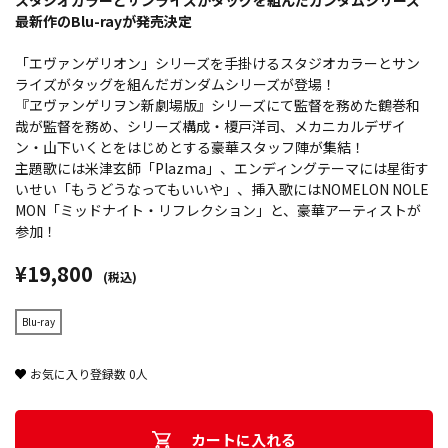
スタジオカラーとサンライズがタッグを組んだガンダムシリーズ
最新作のBlu-rayが発売決定
「エヴァンゲリオン」シリーズを手掛けるスタジオカラーとサン
ライズがタッグを組んだガンダムシリーズが登場！
『ヱヴァンゲリヲン新劇場版』シリーズにて監督を務めた鶴巻和
哉が監督を務め、シリーズ構成・榎戸洋司、メカニカルデザイ
ン・山下いくとをはじめとする豪華スタッフ陣が集結！
主題歌には米津玄師「Plazma」、エンディングテーマには星街す
いせい「もうどうなってもいいや」、挿入歌にはNOMELON NOLE
MON「ミッドナイト・リフレクション」と、豪華アーティストが
参加！
¥19,800
(税込)
Blu-ray
お気に入り登録数
0
人
カートに入れる