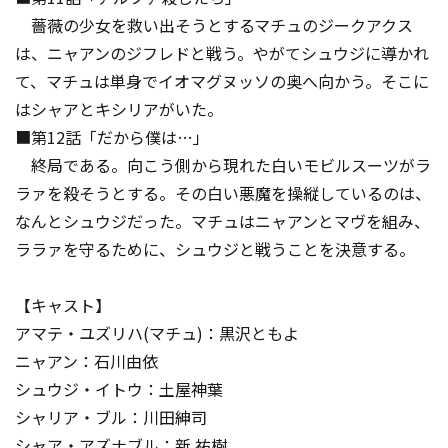
薔薇の少女を救い出そうとするマチュのジークアクス
は、ニャアンのジフレドと戦う。やがてシュウジに導かれ
て、マチュは単身でイオマグヌッソの奥へ向かう。そこに
はシャアとキシリアがいた。
■第12話「だから僕は…」
終局である。向こう側から現れた白いモビルスーツがラ
ラァを殺そうとする。その白い悪魔を操縦しているのは、
なんとシュウジだった。マチュはニャアンとマヴを組み、
ララァを守るために、シュウジと戦うことを決意する。
【キャスト】
アマテ・ユズリハ(マチュ)：黒沢ともよ
ニャアン：石川由依
シュウジ・イトウ：土屋神葉
シャリア・ブル：川田紳司
シャア・アズナブル：新 祐樹