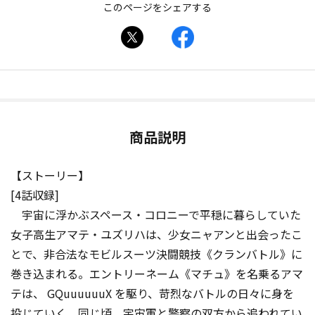
このページをシェアする
商品説明
【ストーリー】
[4話収録]
宇宙に浮かぶスペース・コロニーで平穏に暮らしていた
女子高生アマテ・ユズリハは、少女ニャアンと出会ったこ
とで、非合法なモビルスーツ決闘競技《クランバトル》に
巻き込まれる。エントリーネーム《マチュ》を名乗るアマ
テは、 GQuuuuuuX を駆り、苛烈なバトルの日々に身を
投じていく。同じ頃、宇宙軍と警察の双方から追われてい