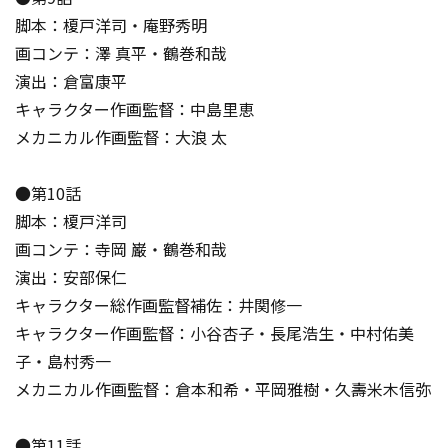
脚本：榎戸洋司・庵野秀明
画コンテ：澤 真平・鶴巻和哉
演出：倉富康平
キャラクター作画監督：中島里恵
メカニカル作画監督：大浪 太
●第10話
脚本：榎戸洋司
画コンテ：寺岡 巌・鶴巻和哉
演出：安部保仁
キャラクター総作画監督補佐：井関修一
キャラクター作画監督：小谷杏子・長尾浩生・中村佑美
子・島村秀一
メカニカル作画監督：倉本和希・平岡雅樹・久壽米木信弥
●第11話