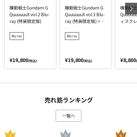
機動戦士Gundam G
機動戦士Gundam G
機動戦士G
QuuuuuuX vol.2 Blu-
QuuuuuuX vol.3 Blu-
Quuuuuu
ray (特装限定版)
ray (特装限定版) <最
ィスク
終巻>
ジ)
Blu-ray
Blu-ray
¥19,800
¥19,800
¥8,800
(税込)
(税込)
売れ筋ランキング
一覧へ