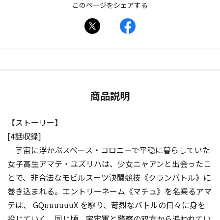
このページをシェアする
商品説明
【ストーリー】
[4話収録]
宇宙に浮かぶスペース・コロニーで平穏に暮らしていた
女子高生アマテ・ユズリハは、少女ニャアンと出会ったこ
とで、非合法なモビルスーツ決闘競技《クランバトル》に
巻き込まれる。エントリーネーム《マチュ》を名乗るアマ
テは、 GQuuuuuuX を駆り、苛烈なバトルの日々に身を
投じていく。同じ頃、宇宙軍と警察の双方から追われてい