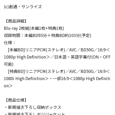
(c)創通・サンライズ
【商品詳細】
Blu-ray 2枚組(本編1枚+特典1枚)
収録時間：本編BD95分＋特典BD約103分(予定)
仕様：
[本編BD]リニアPCM(ステレオ)／AVC／BD50G／16:9＜
1080p High Definition＞／日本語・英語字幕付(ON・OFF
可能)
[特典BD]リニアPCM(ステレオ)／AVC／BD50G／16:9＜
1080i High Definition＞・一部16:9＜1080p High Definiti
on＞
【商品仕様】
・新規描き下ろし収納ボックス
・新規描き下ろしデジジャケット