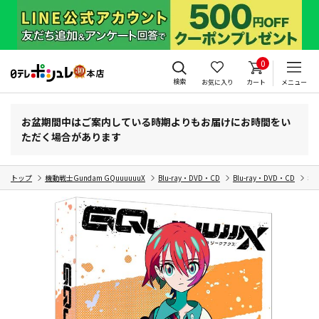
0
検索
お気に入り
カート
メニュー
お盆期間中はご案内している時期よりもお届けにお時間をい
ただく場合があります
トップ
機動戦士Gundam GQuuuuuuX
Blu-ray・DVD・CD
Blu-ray・DVD・CD
機動