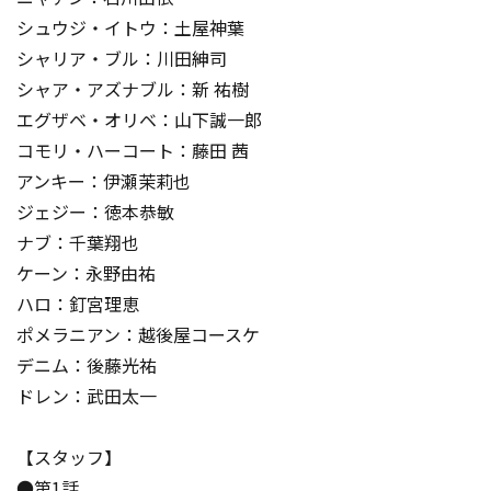
シュウジ・イトウ：土屋神葉
シャリア・ブル：川田紳司
シャア・アズナブル：新 祐樹
エグザベ・オリベ：山下誠一郎
コモリ・ハーコート：藤田 茜
アンキー：伊瀬茉莉也
ジェジー：徳本恭敏
ナブ：千葉翔也
ケーン：永野由祐
ハロ：釘宮理恵
ポメラニアン：越後屋コースケ
デニム：後藤光祐
ドレン：武田太一
【スタッフ】
●第1話