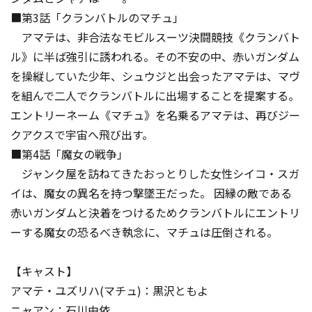
■第3話「クランバトルのマチュ」
アマテは、非合法なモビルスーツ決闘競技《クランバト
ル》に半ば強引に誘われる。その不安の中、赤いガンダム
を操縦していた少年、シュウジと出会ったアマテは、マヴ
を組んで二人でクランバトルに出場することを提案する。
エントリーネーム《マチュ》を名乗るアマテは、再びジー
クアクスで宇宙へ飛び出す。
■第4話「魔女の戦争」
ジャンク屋を訪ねてきたおっとりした女性シイコ・スガ
イは、魔女の異名を持つ撃墜王だった。 因縁の敵である
赤いガンダムと決着をつけるためクランバトルにエントリ
ーする魔女の恐るべき執念に、マチュは圧倒される。
【キャスト】
アマテ・ユズリハ(マチュ)：黒沢ともよ
ニャアン：石川由依