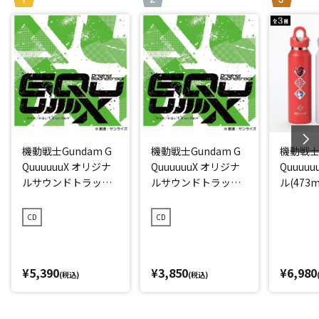
機動戦士Gundam G
機動戦士Gundam G
機動戦士G
QuuuuuuX オリジナ
QuuuuuuX オリジナ
Quuuu
ルサウンドトラック
ルサウンドトラック
ル(473m
【初回限定盤】
【通常盤】
CD
CD
¥5,390
¥3,850
¥6,980
(税込)
(税込)