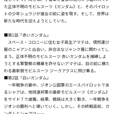
た正体不明のモビルスーツ《ガンダム》と、そのパイロッ
トの少年シュウジが彼女の前に姿を現す。そして、世界は
新たな時代を迎えようとしていた。
■第1話「赤いガンダム」
スペース・コロニーに住む女子高生アマテは、偶然運び
屋のニャアンと出会い、非合法なジャンク屋に関わってし
まう。正体不明のモビルスーツ 赤いガンダムを捕縛しよ
うとする軍警察の横暴を許せないアマテは、目の前に横た
わる最新鋭モビルスーツ ジークアクスに飛び乗る。
■第2話「白いガンダム」
一年戦争の最中、ジオン公国軍のエースパイロットであ
るシャアは、地球連邦軍の最新モビルスーツ《ガンダム》
をサイド７で鹵獲。結果、戦局は大きく動き、一年戦争を
ジオンの勝利へと導いていく。しかし、その終戦直前、ガ
ンダムとシャアは……。