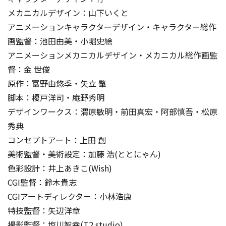
メカニカルデザイン：山下いくと
アニメーションキャラクターデザイン・キャラクター総作
画監督：池田由美・小堀史絵
アニメーションメカニカルデザイン・メカニカル総作画監
督：金 世俊
原作：富野由悠季・矢立 肇
脚本：榎戸洋司・庵野秀明
デザインワークス：渭原敏明・前田真宏・阿部慎吾・松原
秀典
コンセプトアート：上田 創
美術監督・美術設定：加藤 浩(ととにゃん)
色彩設計：井上あきこ(Wish)
CGI監督：鈴木貴志
CGIアートディレクター：小林浩康
特技監督：矢辺洋章
撮影監督：塩川智幸(T2 studio)