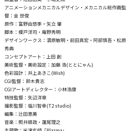
アニメーションメカニカルデザイン・メカニカル総作画監
督：金 世俊
原作：富野由悠季・矢立 肇
脚本：榎戸洋司・庵野秀明
デザインワークス：渭原敏明・前田真宏・阿部慎吾・松原
秀典
コンセプトアート：上田 創
美術監督・美術設定：加藤 浩(ととにゃん)
色彩設計：井上あきこ(Wish)
CGI監督：鈴木貴志
CGIアートディレクター：小林浩康
特技監督：矢辺洋章
撮影監督：塩川智幸(T2 studio)
編集：辻田恵美
音楽：照井順政・蓮尾理之
主題歌：米津玄師「Plazma」