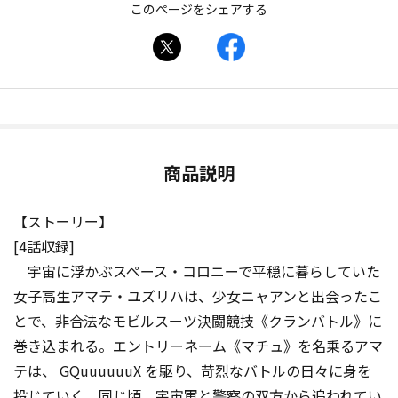
このページをシェアする
商品説明
【ストーリー】
[4話収録]
宇宙に浮かぶスペース・コロニーで平穏に暮らしていた
女子高生アマテ・ユズリハは、少女ニャアンと出会ったこ
とで、非合法なモビルスーツ決闘競技《クランバトル》に
巻き込まれる。エントリーネーム《マチュ》を名乗るアマ
テは、 GQuuuuuuX を駆り、苛烈なバトルの日々に身を
投じていく。同じ頃、宇宙軍と警察の双方から追われてい