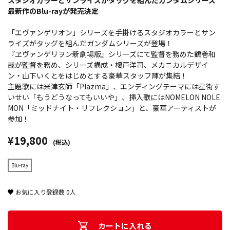
スタジオカラーとサンライズがタッグを組んだガンダムシリーズ
最新作のBlu-rayが発売決定
「エヴァンゲリオン」シリーズを手掛けるスタジオカラーとサン
ライズがタッグを組んだガンダムシリーズが登場！
『ヱヴァンゲリヲン新劇場版』シリーズにて監督を務めた鶴巻和
哉が監督を務め、シリーズ構成・榎戸洋司、メカニカルデザイ
ン・山下いくとをはじめとする豪華スタッフ陣が集結！
主題歌には米津玄師「Plazma」、エンディングテーマには星街す
いせい「もうどうなってもいいや」、挿入歌にはNOMELON NOLE
MON「ミッドナイト・リフレクション」と、豪華アーティストが
参加！
¥19,800
(税込)
Blu-ray
お気に入り登録数
0
人
カートに入れる