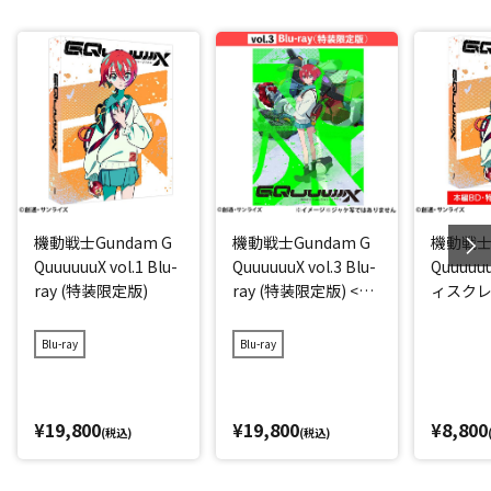
機動戦士Gundam G
機動戦士Gundam G
機動戦士G
QuuuuuuX vol.1 Blu-
QuuuuuuX vol.3 Blu-
Quuuuuu
ray (特装限定版)
ray (特装限定版) <最
ィスク
終巻>
ジ)
Blu-ray
Blu-ray
¥19,800
¥19,800
¥8,800
(税込)
(税込)