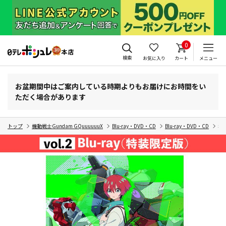
0
検索
お気に入り
カート
メニュー
お盆期間中はご案内している時期よりもお届けにお時間をい
ただく場合があります
トップ
機動戦士Gundam GQuuuuuuX
Blu-ray・DVD・CD
Blu-ray・DVD・CD
機動