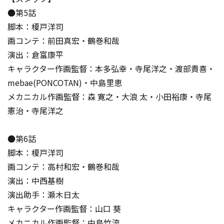
●第5話
脚本：榎戸洋司
画コンテ：前田真宏・鶴巻和哉
演出：倉富康平
キャラクター作画監督：本多弘幸・寺尾洋之・渡部貴喜・
mebae(PONCOTAN)・中島里恵
メカニカル作画監督：森 寛之・大浪 太・小田裕康・寺尾
憲治・寺尾洋之
●第6話
脚本：榎戸洋司
画コンテ：高村和宏・鶴巻和哉
演出：中西基樹
演出助手：瀬木日太
キャラクター作画監督：山口 葵
メカニカル作画監督：中島竹流