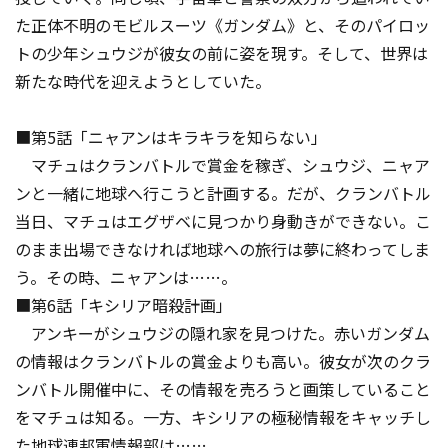
た正体不明のモビルスーツ《ガンダム》と、そのパイロッ
トの少年シュウジが彼女の前に姿を現す。そして、世界は
新たな時代を迎えようとしていた。
■第5話「ニャアンはキラキラを知らない」
マチュはクランバトルで賞金を稼ぎ、シュウジ、ニャア
ンと一緒に地球へ行こうと計画する。だが、クランバトル
当日、マチュはエグザベに見つかり身動きができない。こ
のまま出場できなければ地球への旅行は夢に終わってしま
う。その時、ニャアンは……。
■第6話「キシリア暗殺計画」
アンキーがシュウジの隠れ家を見つけた。赤いガンダム
の情報はクランバトルの賞金よりも高い。彼女が次のクラ
ンバトル開催中に、その情報を売ろうと画策していること
をマチュは知る。一方、キシリアの極秘情報をキャッチし
た地球連邦軍情報部は……。