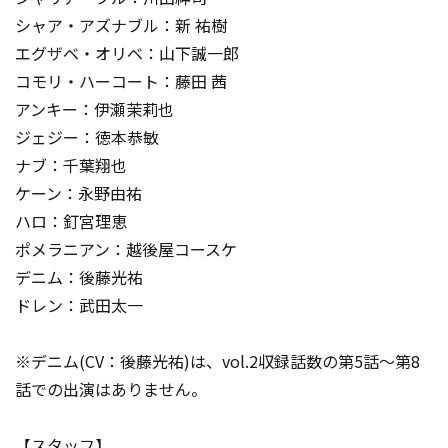
シャア・アズナブル：新 祐樹
エグザベ・オリベ：山下誠一郎
コモリ・ハーコート：藤田 茜
アンキー：伊瀬茉莉也
ジェジー：徳本恭敏
ナブ：千葉翔也
ケーン：永野由祐
ハロ：釘宮理恵
ポメラニアン：越後屋コースケ
デニム：後藤光祐
ドレン：武田太一
※デニム(CV：後藤光祐)は、vol.2収録話数の第5話～第8
話での出演はありません。
【スタッフ】