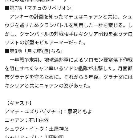
■第7話「マチュのリベリオン」
アンキーの計画を知ったマチュはニャアンと共に、シュ
ウジを逃すためクランバトルを利用した一計を案じる。し
かし、クランバトルの対戦相手はキシリア暗殺を狙うテロ
リストの新型モビルアーマーだった。
■第8話「月に墜(堕)ちる」
一年戦争末期、地球連邦軍によるソロモン要塞落下作戦
を阻止すべくシャア率いるソドン艦隊が出撃した。月面都
市グラナダを守るために。それから５年後。グラナダには
キシリアと共にニャアンの姿があった。
【キャスト】
アマテ・ユズリハ(マチュ)：黒沢ともよ
ニャアン：石川由依
シュウジ・イトウ：土屋神葉
シャリア・ブル：川田紳司