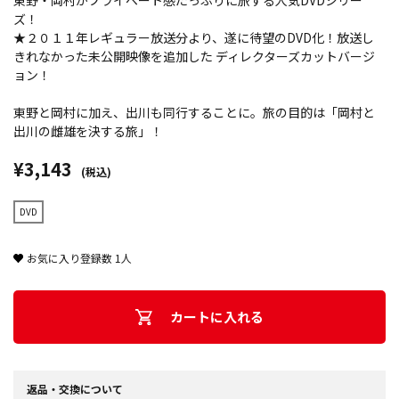
東野・岡村がプライベート感たっぷりに旅する人気DVDシリー
ズ！
★２０１１年レギュラー放送分より、遂に待望のDVD化！放送し
きれなかった未公開映像を追加した ディレクターズカットバージ
ョン！
東野と岡村に加え、出川も同行することに。旅の目的は「岡村と
出川の雌雄を決する旅」！
¥3,143
(税込)
DVD
お気に入り登録数
1
人
カートに入れる
返品・交換について