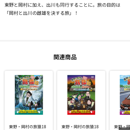
東野と岡村に加え、出川も同行することに。旅の目的は
「岡村と出川の雌雄を決する旅」！
関連商品
東野・岡村の旅猿18
東野・岡村の旅猿18
東野・岡