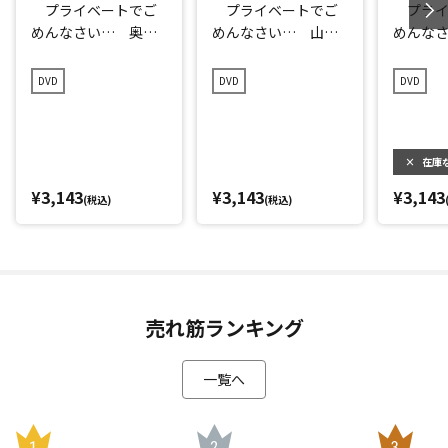
プライベートでご
プライベートでご
プライ
めんなさい… 奥多
めんなさい… 山梨
めんな
摩で童心に返って遊
県でグランピングの
川・指
ぼうの旅 プレミア
旅 プレミアム完全
大分県
DVD
DVD
DVD
ム完全版
版
ク編 
全版
×
在庫
¥3,143
¥3,143
¥3,143
(税込)
(税込)
売れ筋ランキング
一覧へ