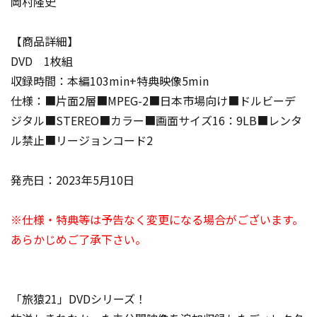
岡村隆史
【商品詳細】
DVD 1枚組
収録時間：本編103min+特典映像5min
仕様：■片面2層■MPEG-2■日本市場向け■ドルビーデ
ジタル■STEREO■カラー■画面サイズ16：9LB■レンタ
ル禁止■リージョンコード2
発売日：2023年5月10日
※仕様・特典等は予告なく変更になる場合がございます。
あらかじめご了承下さい。
「旅猿21」DVDシリーズ！