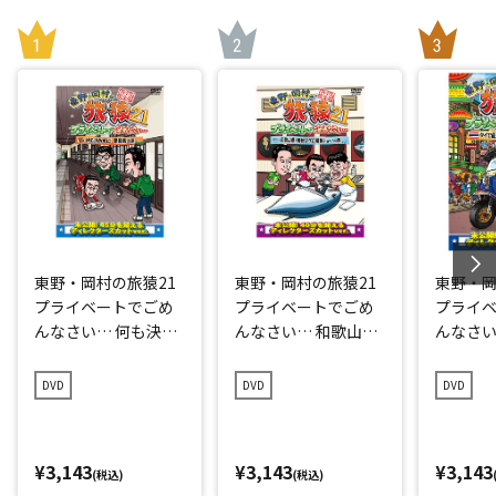
東野・岡村の旅猿21
東野・岡村の旅猿21
東野・岡
プライベートでごめ
プライベートでごめ
プライ
んなさい… 何も決め
んなさい… 和歌山県
んなさい
ずに愛媛県の旅 プレ
で岡村マグロ解体シ
点回帰の
ミアム完全版
ョーへの旅 プレミア
編 プレ
DVD
DVD
DVD
ム完全版
¥3,143
¥3,143
¥3,143
(税込)
(税込)