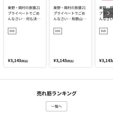
東野・岡村の旅猿21
東野・岡村の旅猿21
東野・岡
プライベートでごめ
プライベートでごめ
プライ
んなさい… 何も決め
んなさい… 和歌山県
んなさい
ずに愛媛県の旅 プレ
で岡村マグロ解体シ
点回帰の
ミアム完全版
ョーへの旅 プレミア
編 プレ
DVD
DVD
DVD
ム完全版
¥3,143
¥3,143
¥3,143
(税込)
(税込)
売れ筋ランキング
一覧へ