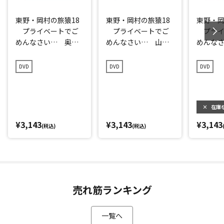
東野・岡村の旅猿18
東野・岡村の旅猿18
東野・岡
プライベートでご
プライベートでご
プライ
めんなさい… 奥多
めんなさい… 山梨
めんな
摩で童心に返って遊
県でグランピングの
川・指
ぼうの旅 プレミア
旅 プレミアム完全
大分県
DVD
DVD
DVD
ム完全版
版
ク編 
全版
×
在庫
¥3,143
¥3,143
¥3,143
(税込)
(税込)
売れ筋ランキング
一覧へ