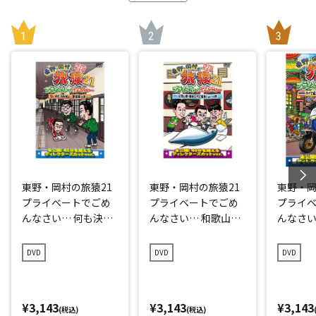
東野・岡村の旅猿21
東野・岡村の旅猿21
東野・岡
プライベートでごめ
プライベートでごめ
プライ
んなさい… 何も決め
んなさい… 和歌山県
んなさい
ずに愛媛県の旅 プレ
で岡村マグロ解体シ
点回帰の
ミアム完全版
ョーへの旅 プレミア
編 プレ
DVD
DVD
DVD
ム完全版
¥3,143
¥3,143
¥3,143
(税込)
(税込)