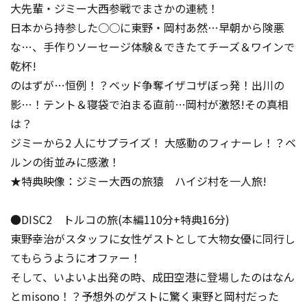
大先輩・ジミー大西参戦でまさかの連続！
日本から持参した○○に東野・岡村あ然…早朝から険悪
な…、手作りソーセージ体験＆できたてチーズ＆ワインで
乾杯!
のはずが…恒例！？ベッド争奪イザコザぼっ発！出川の
影…！テント＆寝袋で泊まる直前…岡村が激怒!その真相
は？
ジミーから2 人にサプライズ！ 大感動のフィナーレ！？ベ
ルンの街並みに感激！
★特典映像：ジミー大西の旅猿 ハイジ村を一人旅!
●DISC2 トルコの旅(本編110分+特典16分)
東野幸治がスタッフに女性ゲストとして大物女優に同行し
てもらうようにオファー！
そして、いよいよ出発の時、成田空港に登場したのはなん
とmisono！？予想外のゲストに驚く東野と岡村だった