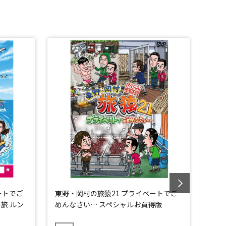
ートでご
東野・岡村の旅猿21 プライベートでご
東野
旅 ルン
めんなさい… スペシャルお買得版
ごめ
遊ぼ