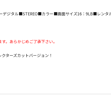
ーデジタル■STEREO■カラー■画面サイズ16：9LB■レン
ます。あらかじめご了承下さい。
レクターズカットバージョン！