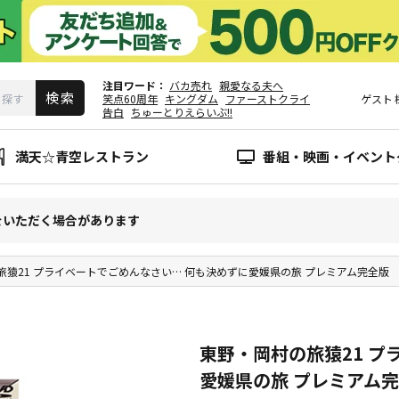
注目ワード
バカ売れ
親愛なる夫へ
笑点60周年
キングダム
ファーストクライ
ゲスト
告白
ちゅーとりえらいぶ!!
満天☆青空レストラン
番組・映画・イベント
をいただく場合があります
旅猿21 プライベートでごめんなさい… 何も決めずに愛媛県の旅 プレミアム完全版
東野・岡村の旅猿21 プ
愛媛県の旅 プレミアム