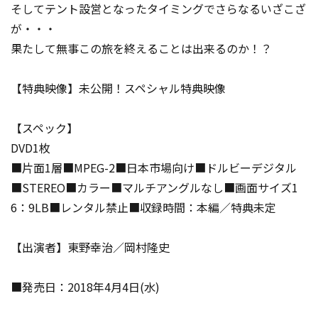
そしてテント設営となったタイミングでさらなるいざこざ
が・・・
果たして無事この旅を終えることは出来るのか！？
【特典映像】未公開！スペシャル特典映像
【スペック】
DVD1枚
■片面1層■MPEG-2■日本市場向け■ドルビーデジタル
■STEREO■カラー■マルチアングルなし■画面サイズ1
6：9LB■レンタル禁止■収録時間：本編／特典未定
【出演者】東野幸治／岡村隆史
■発売日：2018年4月4日(水)