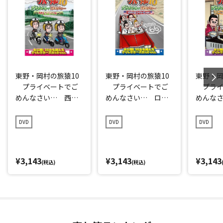
東野・岡村の旅猿10
東野・岡村の旅猿10
東野・岡
プライベートでご
プライベートでご
プライ
めんなさい… 西伊
めんなさい… ロス
めんな
豆・ツーリングの
からラスベガス オ
ープロ
旅 プレミアム完全
ープンカーの旅 ル
極のお
DVD
DVD
DVD
版
ンルン編 プレミア
ろうの
ム完全版
ム完全
¥3,143
¥3,143
¥3,143
(税込)
(税込)