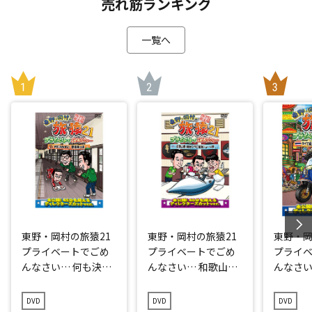
売れ筋ランキング
一覧へ
東野・岡村の旅猿21
東野・岡村の旅猿21
東野・岡
プライベートでごめ
プライベートでごめ
プライ
んなさい… 何も決め
んなさい… 和歌山県
んなさい
ずに愛媛県の旅 プレ
で岡村マグロ解体シ
点回帰の
ミアム完全版
ョーへの旅 プレミア
編 プレ
DVD
DVD
DVD