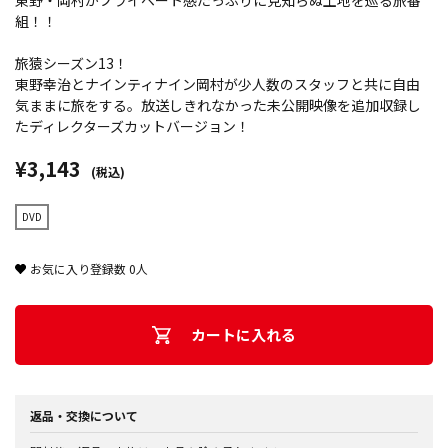
東野・岡村がプライベート感たっぷりに見知らぬ土地を巡る旅番
組！！
旅猿シーズン13！
東野幸治とナインティナイン岡村が少人数のスタッフと共に自由
気ままに旅をする。放送しきれなかった未公開映像を追加収録し
たディレクターズカットバージョン！
¥3,143
(税込)
DVD
お気に入り登録数
0
人
カートに入れる
返品・交換について