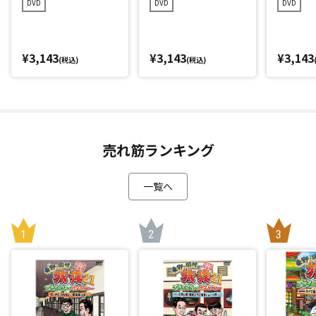
DVD
DVD
DVD
版
ンルン編 プレミア
ろうの
ム完全版
ム完全
¥3,143
¥3,143
¥3,143
(税込)
(税込)
売れ筋ランキング
一覧へ