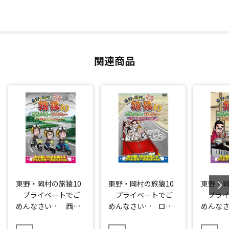
関連商品
東野・岡村の旅猿10
東野・岡村の旅猿10
東野・岡
プライベートでご
プライベートでご
プライ
めんなさい… 西伊
めんなさい… ロス
めんな
豆・ツーリングの
からラスベガス オ
ープロ
旅 プレミアム完全
ープンカーの旅 ル
極のお