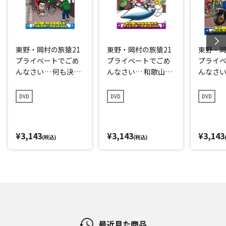
東野・岡村の旅猿21
東野・岡村の旅猿21
東野・岡
プライベートでごめ
プライベートでごめ
プライ
んなさい… 何も決め
んなさい… 和歌山県
んなさい
ずに愛媛県の旅 プレ
で岡村マグロ解体シ
点回帰の
ミアム完全版
ョーへの旅 プレミア
編 プレ
DVD
DVD
DVD
ム完全版
¥3,143
¥3,143
¥3,143
(税込)
(税込)
最近見た商品