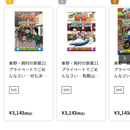
東野・岡村の旅猿21
東野・岡村の旅猿21
東野・岡
プライベートでごめ
プライベートでごめ
プライ
んなさい… 何も決め
んなさい… 和歌山県
んなさい
ずに愛媛県の旅 プレ
で岡村マグロ解体シ
点回帰の
ミアム完全版
ョーへの旅 プレミア
編 プレ
DVD
DVD
DVD
ム完全版
¥3,143
¥3,143
¥3,143
(税込)
(税込)