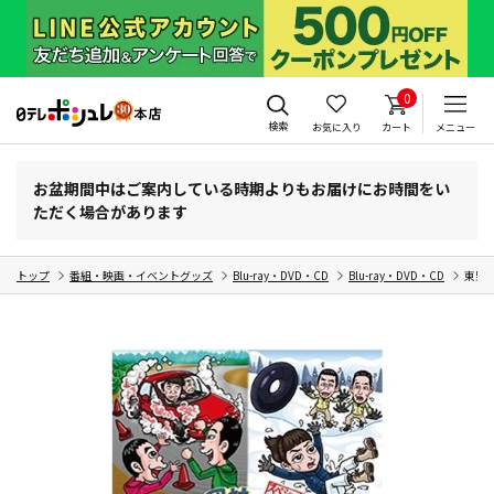
0
検索
お気に入り
カート
メニュー
お盆期間中はご案内している時期よりもお届けにお時間をい
ただく場合があります
トップ
番組・映画・イベントグッズ
Blu-ray・DVD・CD
Blu-ray・DVD・CD
東野