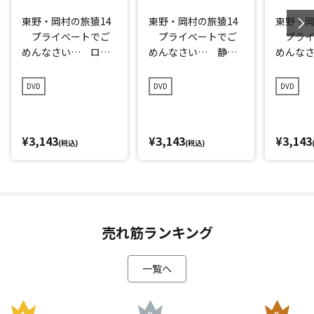
東野・岡村の旅猿14
東野・岡村の旅猿14
東野・岡
プライベートでご
プライベートでご
プライ
めんなさい… ロシ
めんなさい… 静
めんな
ア・モスクワで観光
岡・伊豆でオートキ
道・流
の旅 ルンルン編
ャンプの旅 プレミ
旅 プ
DVD
DVD
DVD
プレミアム完全版
アム完全版
版
¥3,143
¥3,143
¥3,143
(税込)
(税込)
売れ筋ランキング
一覧へ