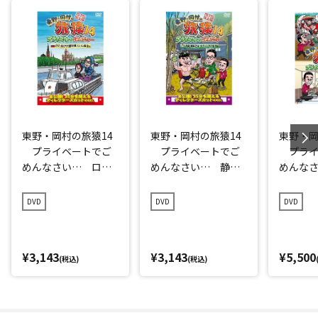
東野・岡村の旅猿14
東野・岡村の旅猿14
東野・岡
プライベートでご
プライベートでご
プライ
めんなさい… ロシ
めんなさい… 静
めんな
ア・モスクワで観光
岡・伊豆でオートキ
シャル
の旅 ルンルン編
ャンプの旅 プレミ
DVD
DVD
DVD
プレミアム完全版
アム完全版
¥3,143
¥3,143
¥5,500
(税込)
(税込)