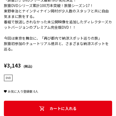
「旅猿17」DVDシリーズ最新作が発売決定！
旅猿DVDシリーズ累計100万本突破！旅猿シーズン17！
東野幸治とナインティナイン岡村が少人数のスタッフと共に自由
気ままに旅をする。
番組で放送しきれなかった未公開映像を追加したディレクターズカ
ットバージョンのプレミアム完全版DVD！！
今回は東京を舞台に、「再び都内で納涼スポット巡りの旅」
旅猿初参加のチュートリアル徳井と、さまざまな納涼スポットを
巡る。
¥3,143
(税込)
DVD
お気に入り登録数
0
人
カートに入れる