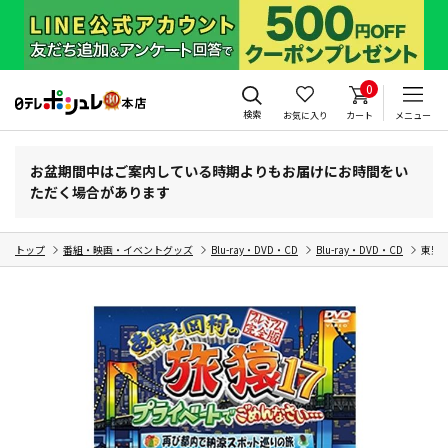
0
検索
お気に入り
カート
メニュー
お盆期間中はご案内している時期よりもお届けにお時間をい
ただく場合があります
トップ
番組・映画・イベントグッズ
Blu-ray・DVD・CD
Blu-ray・DVD・CD
東野