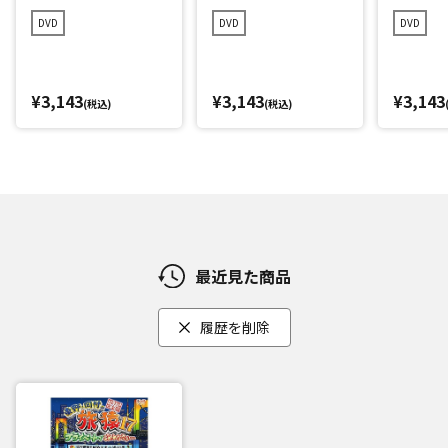
ミアム完全版
ョーへの旅 プレミア
編 プレ
DVD
DVD
DVD
ム完全版
¥3,143
¥3,143
¥3,143
(税込)
(税込)
最近見た商品
履歴を削除