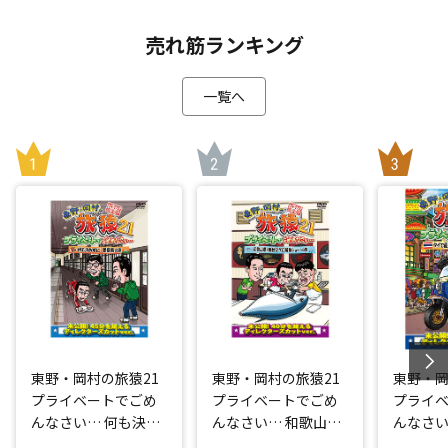
売れ筋ランキング
一覧へ
東野・岡村の旅猿21
東野・岡村の旅猿21
東野・岡
プライベートでごめ
プライベートでごめ
プライ
んなさい… 何も決め
んなさい… 和歌山県
んなさい
ずに愛媛県の旅 プレ
で岡村マグロ解体シ
点回帰の