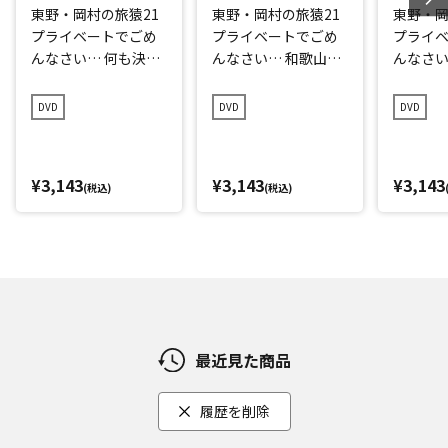
東野・岡村の旅猿21
東野・岡村の旅猿21
東野・岡
プライベートでごめ
プライベートでごめ
プライ
んなさい… 何も決め
んなさい… 和歌山県
んなさい
ずに愛媛県の旅 プレ
で岡村マグロ解体シ
点回帰の
ミアム完全版
ョーへの旅 プレミア
編 プレ
DVD
DVD
DVD
ム完全版
¥3,143
¥3,143
¥3,143
(税込)
(税込)
最近見た商品
履歴を削除