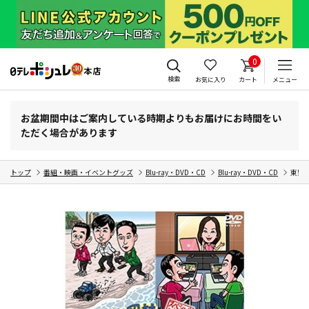
0
検索
お気に入り
カート
メニュー
お盆期間中はご案内している時期よりもお届けにお時間をい
ただく場合があります
トップ
番組・映画・イベントグッズ
Blu-ray・DVD・CD
Blu-ray・DVD・CD
東野