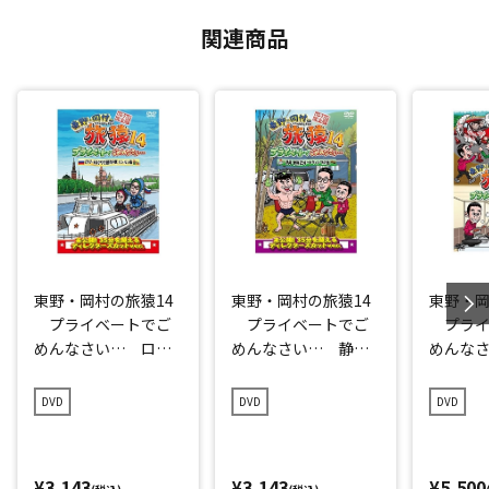
関連商品
東野・岡村の旅猿14
東野・岡村の旅猿14
東野・岡
プライベートでご
プライベートでご
プライ
めんなさい… ロシ
めんなさい… 静
めんな
ア・モスクワで観光
岡・伊豆でオートキ
シャル
の旅 ルンルン編
ャンプの旅 プレミ
DVD
DVD
DVD
プレミアム完全版
アム完全版
¥3,143
¥3,143
¥5,500