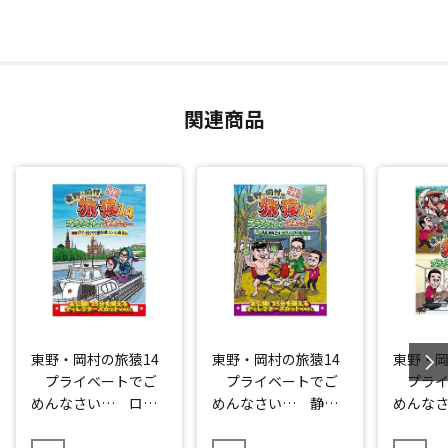
関連商品
東野・岡村の旅猿14
東野・岡村の旅猿14
東野・岡
プライベートでご
プライベートでご
プライ
めんなさい… ロシ
めんなさい… 静
めんな
ア・モスクワで観光
岡・伊豆でオートキ
シャル
の旅 ルンルン編
ャンプの旅 プレミ