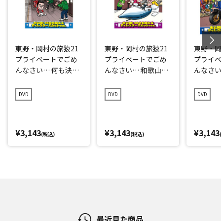
東野・岡村の旅猿21
東野・岡村の旅猿21
東野・岡
プライベートでごめ
プライベートでごめ
プライ
んなさい… 何も決め
んなさい… 和歌山県
んなさい
ずに愛媛県の旅 プレ
で岡村マグロ解体シ
点回帰の
ミアム完全版
ョーへの旅 プレミア
編 プレ
DVD
DVD
DVD
ム完全版
¥3,143
¥3,143
¥3,143
(税込)
(税込)
最近見た商品