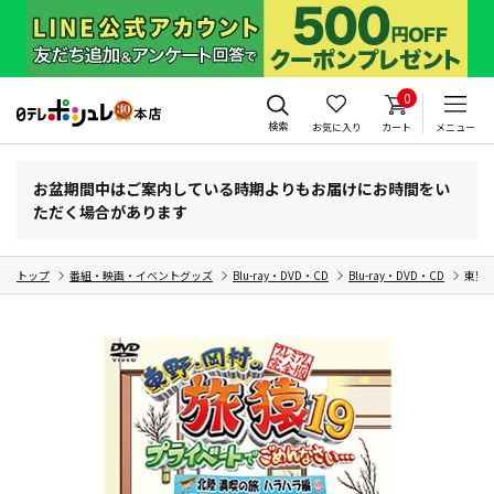
0
検索
お気に入り
カート
メニュー
お盆期間中はご案内している時期よりもお届けにお時間をい
ただく場合があります
トップ
番組・映画・イベントグッズ
Blu-ray・DVD・CD
Blu-ray・DVD・CD
東野