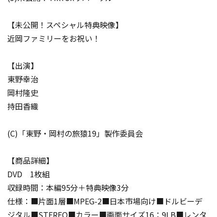
【未公開！スペシャル特典映像】
近岡ファミリーをお祝い！
【出演】
東野幸治
岡村隆史
持田香織
(C)「東野・岡村の旅猿19」製作委員会
【商品詳細】
DVD 1枚組
収録時間：本編95分＋特典映像3分
仕様：■片面1層■MPEG-2■日本市場向け■ドルビーデ
ジタル■STEREO■カラー■画面サイズ16：9LB■レンタ