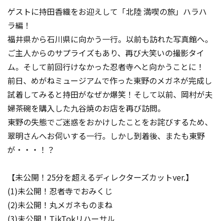
ゲストに持田香織をお迎えして「北陸 満喫の旅」ハラハ
ラ編！
福井県から石川県に向かう一行。以前も訪れた写真館へ。
ご主人からのサプライズもあり、再び大笑いの撮影タイ
ム。そして前回行けなかった忍者寺へと向かうことに！
前日、めがねミュージアムで作った東野のメガネが完成し
試着してみると持田がなぜか爆笑！そして以前、岡村が夫
婦茶碗を購入した九谷焼のお店を再び訪問。
東野の失態でご迷惑をおかけしたことをお詫びするため、
翠明さんへお伺いする一行。しかし到着後、またも東野
が・・・！？
【未公開！25分を超えるディレクターズカットver.】
(1)未公開！忍者寺でおみくじ
(2)未公開！丸メガネものまね
(3)未公開！TikTokリハーサル