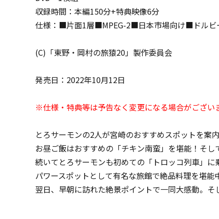
収録時間：本編150分+特典映像6分
仕様：■片面1層■MPEG-2■日本市場向け■ドルビ
(C)「東野・岡村の旅猿20」製作委員会
発売日：2022年10月12日
※仕様・特典等は予告なく変更になる場合がござい
とろサーモンの2人が宮崎のおすすめスポットを案
お昼ご飯はおすすめの「チキン南蛮」を堪能！そし
続いてとろサーモンも初めての「トロッコ列車」に
パワースポットとして有名な旅館で絶品料理を堪能
翌日、早朝に訪れた絶景ポイントで一同大感動。そ