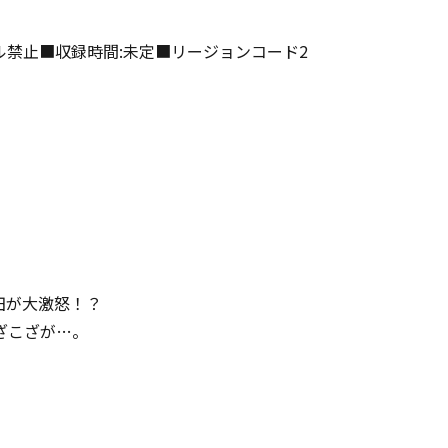
タル禁止■収録時間:未定■リージョンコード2
田が大激怒！？
ざこざが…。