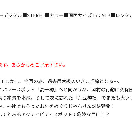
ーデジタル■STEREO■カラー■画面サイズ16：9LB■レン
ます。あらかじめご了承下さい。
内！しかし、今回の旅、過去最大級のいざこざ旅となる…。
てパワースポット「高千穂」へと向かうが、岡村の行動に久保
乗り絶景を堪能。そして次に訪れた「荒立神社」でまたも大い
中、神社でもらったお札をめぐりじゃんけん対決勃発！
してとあるアクティビティスポットで危険な目に！？