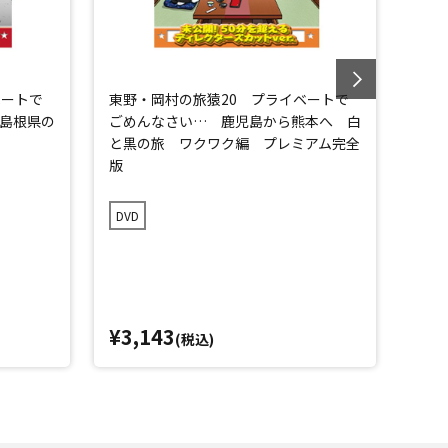
ベートで
東野・岡村の旅猿20 プライベートで
東野
島根県の
ごめんなさい… 鹿児島から熊本へ 白
ごめ
と黒の旅 ワクワク編 プレミアム完全
と黒
版
版
DVD
DVD
¥3,143
¥3,
(税込)