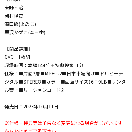
東野幸治
岡村隆史
濱口優(よゐこ)
黒沢かずこ(森三中)
【商品詳細】
DVD 1枚組
収録時間：本編144分＋特典映像11分
仕様：■片面2層■MPEG-2■日本市場向け■ドルビーデ
ジタル■STEREO■カラー■画面サイズ16：9LB■レンタ
ル禁止■リージョンコード2
発売日：2023年10月11日
※仕様・特典等は予告なく変更になる場合がございます。
あらかじめご了承下さい。