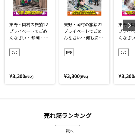
東野・岡村の旅猿22
東野・岡村の旅猿22
東野・岡
プライベートでごめ
プライベートでごめ
プライ
んなさい… 静岡・愛
んなさい… 何も決め
んなさい
知で歴史巡りの旅 プ
ずに長崎県の旅 プレ
自由に満
レミアム完全版
ミアム完全版
旅 プレ
DVD
DVD
DVD
¥3,300
¥3,300
¥3,300
(税込)
(税込)
売れ筋ランキング
一覧へ