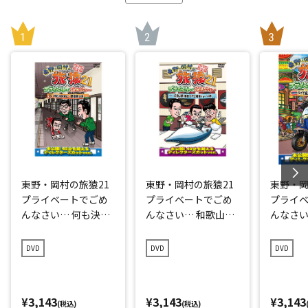
東野・岡村の旅猿21
東野・岡村の旅猿21
東野・岡
プライベートでごめ
プライベートでごめ
プライ
んなさい… 何も決め
んなさい… 和歌山県
んなさい
ずに愛媛県の旅 プレ
で岡村マグロ解体シ
点回帰の
ミアム完全版
ョーへの旅 プレミア
編 プレ
DVD
DVD
DVD
ム完全版
¥3,143
¥3,143
¥3,143
(税込)
(税込)