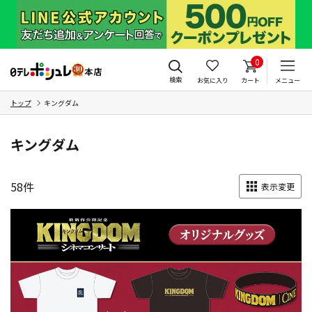
0
検索
お気に入り
カート
メニュー
トップ
キングダム
キングダム
58
件
表示変更