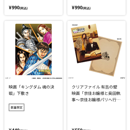
¥990
¥990
(税込)
(税込)
映画「キングダム 魂の決
クリアファイル 有吉の壁
戦」下敷き
映画「京佳お嬢様と奥田執
事～京佳お嬢様パリへ行く
～」
数量限定
¥440
¥550