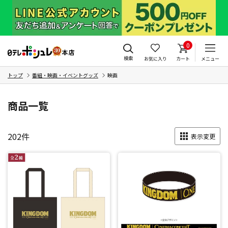
0
検索
お気に入り
カート
メニュー
トップ
番組・映画・イベントグッズ
映画
商品一覧
202
件
表示変更