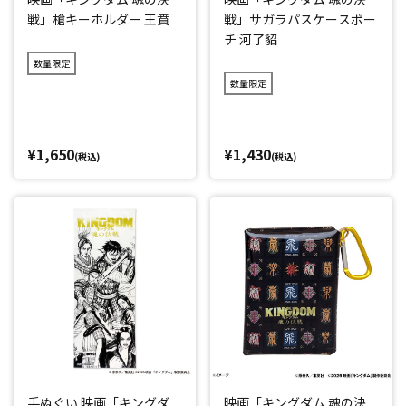
戦」槍キーホルダー 王賁
戦」サガラパスケースポー
チ 河了貂
数量限定
数量限定
¥1,650
¥1,430
(税込)
(税込)
手ぬぐい 映画「キングダ
映画「キングダム 魂の決