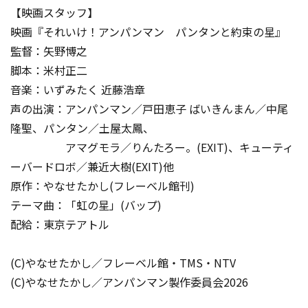
【映画スタッフ】
映画『それいけ！アンパンマン パンタンと約束の星』
監督：矢野博之
脚本：米村正二
音楽：いずみたく 近藤浩章
声の出演：アンパンマン／戸田恵子 ばいきんまん／中尾
隆聖、パンタン／土屋太鳳、
アマグモラ／りんたろー。(EXIT)、キューティ
ーバードロボ／兼近大樹(EXIT)他
原作：やなせたかし(フレーベル館刊)
テーマ曲：「虹の星」(バップ)
配給：東京テアトル
(C)やなせたかし／フレーベル館・TMS・NTV
(C)やなせたかし／アンパンマン製作委員会2026