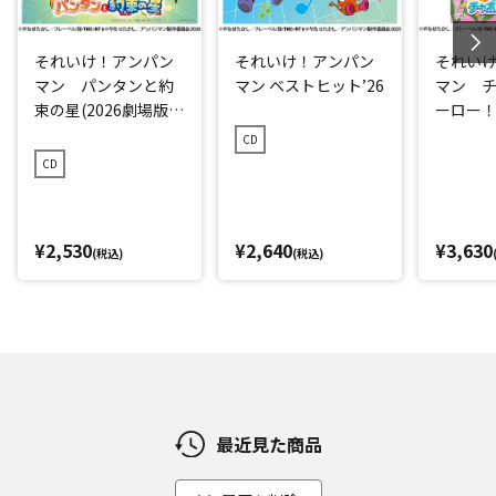
それいけ！アンパン
それいけ！アンパン
それい
マン パンタンと約
マン ベストヒット’26
マン 
束の星(2026劇場版ベ
ーロー！ 
ストCD)
CD
CD
¥2,530
¥2,640
¥3,630
(税込)
(税込)
最近見た商品