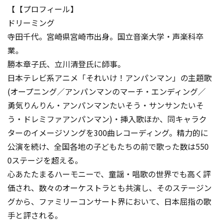
【【プロフィール】
ドリーミング
寺田千代。宮崎県宮崎市出身。国立音楽大学・声楽科卒
業。
勝本章子氏、立川清登氏に師事。
日本テレビ系アニメ「それいけ！アンパンマン」の主題歌
(オープニング／アンパンマンのマーチ・エンディング／
勇気りんりん・アンパンマンたいそう・サンサンたいそ
う・ドレミファアンパンマン)・挿入歌ほか、同キャラク
ターのイメージソングを300曲レコーディング。精力的に
公演を続け、全国各地の子どもたちの前で歌った数は550
0ステージを超える。
心あたたまるハーモニーで、童謡・唱歌の世界でも高く評
価され、数々のオーケストラとも共演し、そのステージン
グから、ファミリーコンサート界において、日本屈指の歌
手と評される。