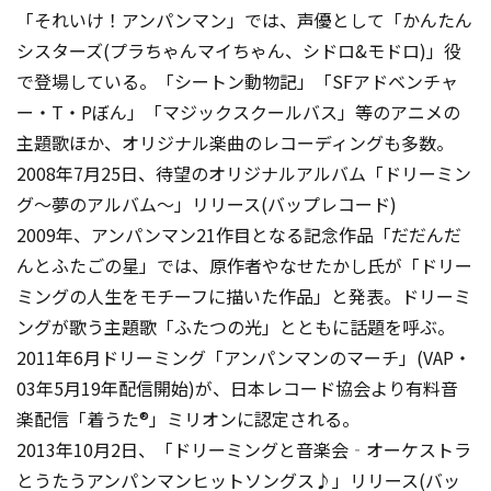
「それいけ！アンパンマン」では、声優として「かんたん
シスターズ(プラちゃんマイちゃん、シドロ&モドロ)」役
で登場している。「シートン動物記」「SFアドベンチャ
ー・T・Pぼん」「マジックスクールバス」等のアニメの
主題歌ほか、オリジナル楽曲のレコーディングも多数。
2008年7月25日、待望のオリジナルアルバム「ドリーミン
グ～夢のアルバム～」リリース(バップレコード)
2009年、アンパンマン21作目となる記念作品「だだんだ
んとふたごの星」では、原作者やなせたかし氏が「ドリー
ミングの人生をモチーフに描いた作品」と発表。ドリーミ
ングが歌う主題歌「ふたつの光」とともに話題を呼ぶ。
2011年6月ドリーミング「アンパンマンのマーチ」(VAP・
03年5月19年配信開始)が、日本レコード協会より有料音
楽配信「着うた®」ミリオンに認定される。
2013年10月2日、「ドリーミングと音楽会‐オーケストラ
とうたうアンパンマンヒットソングス♪」リリース(バッ