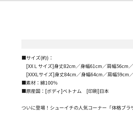
■サイズ(約)：
[XXＬサイズ]身丈82cm／身幅61cm／肩幅56cm／
[XXXLサイズ]身丈84cm／身幅64cm／肩幅59cm
■素材：綿100％
■原産国：[ボディ]ベトナム [印刷]日本
ついに登場！シューイチの人気コーナー「体格ブラ