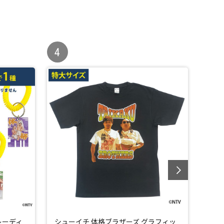
レーディ
シューイチ 体格ブラザーズ グラフィッ
シュ