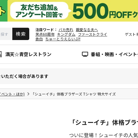
注目ワード
バカ売れ
親愛なる夫へ
笑点60周年
キングダム
ファーストクライ
ゲスト
告白
ちゅーとりえらいぶ!!
満天☆青空レストラン
番組・映画・イベント
をいただく場合があります
イベント・ほか)
「シューイチ」体格ブラザーズ Tシャツ 特大サイズ
「シューイチ」体格ブラザ
ついに登場！シューイチの人気